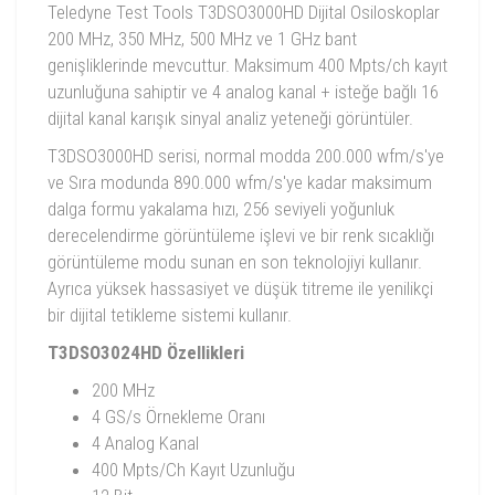
Teledyne Test Tools T3DSO3000HD Dijital Osiloskoplar
200 MHz, 350 MHz, 500 MHz ve 1 GHz bant
genişliklerinde mevcuttur. Maksimum 400 Mpts/ch kayıt
uzunluğuna sahiptir ve 4 analog kanal + isteğe bağlı 16
dijital kanal karışık sinyal analiz yeteneği görüntüler.
T3DSO3000HD serisi, normal modda 200.000 wfm/s'ye
ve Sıra modunda 890.000 wfm/s'ye kadar maksimum
dalga formu yakalama hızı, 256 seviyeli yoğunluk
derecelendirme görüntüleme işlevi ve bir renk sıcaklığı
görüntüleme modu sunan en son teknolojiyi kullanır.
Ayrıca yüksek hassasiyet ve düşük titreme ile yenilikçi
bir dijital tetikleme sistemi kullanır.
T3DSO3024HD Özellikleri
200 MHz
4 GS/s Örnekleme Oranı
4 Analog Kanal
400 Mpts/Ch Kayıt Uzunluğu