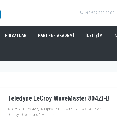
+90 232 335 05 05
FIRSATLAR
PARTNER AKADEMİ
İLETİŞİM
Anasayfa
/
Ürünler
/
Osiloskoplar
/
Tele
Teledyne LeCroy WaveMaster 804Zi-B
4 GHz, 40 GS/s, 4ch, 32 Mpts/Ch DSO with 15.3" WXGA Color
Display. 50 ohm and 1 Mohm Inputs.