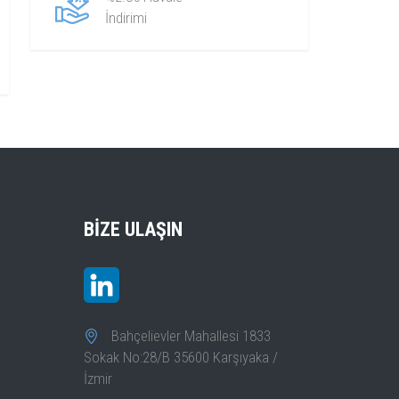
İndirimi
BIZE ULAŞIN
Bahçelievler Mahallesi 1833
Sokak No:28/B 35600 Karşıyaka /
İzmir