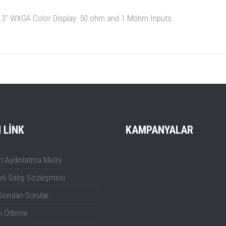
5.3" WXGA Color Display. 50 ohm and 1 Mohm Inputs.
Teledyne LeCroy WaveScan
Teledyne LeCroy I2C [French]
Teledyne LeCroy WaveStream
Video Signal
I LINK
KAMPANYALAR
Teledyne LeCroy LabNotebook
i Aydınlatma Metni
Teledyne LeCroy EyeDoctor
li Satış Sözleşmesi
Teledyne LeCroy XDEV
Sorulan Sorular
Customization
)
li Ödeme