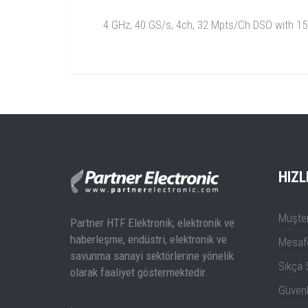
4 GHz, 40 GS/s, 4ch, 32 Mpts/Ch DSO with 1
Analog Bandwidth
4 GHz
(Max)
Analog Bandwidth
4 GHz
@ 50 Ω (-3 dB)
(≥10 mV/div)
(ProLink Input)
HIZL
Analog Bandwidth
3.5 GHz
@ 50 Ω (-3 dB)
Müşter
Partner HTF Elektronik; elektronik ve
(≥10 mV/div)
(ProBus Input)
haberleşme, endüstri, elektronik ve
Mesafe
savunma sanayi sektörlerine yönelik
Analog Bandwidth
Sıkça 
olarak faaliyet göstermektedir.
@ 1 MΩ (-3 dB)
500 MHz (typical, ≥2 mV/div
Güven
(ProBus Input)