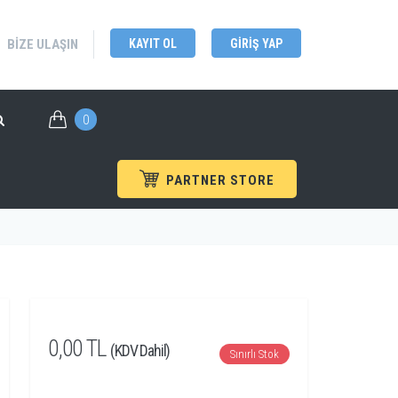
BIZE ULAŞIN
KAYIT OL
GIRIŞ YAP
0
PARTNER STORE
dyne LeCroy
/
WaveMaster / SDA / DDA 8 Zi-B Serisi
0,00 TL
(KDV Dahil)
Sınırlı Stok