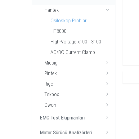
Hantek
Osiloskop Probları
HT8000
High-Voltage x100 T3100
AC/DC Current Clamp
Micsig
Pintek
Rigol
Tekbox
Owon
EMC Test Ekipmanları
Motor Sürücü Analizörleri