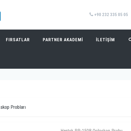
+90 232 335 05 05
FIRSATLAR
PARTNER AKADEMİ
İLETİŞİM
Anasayfa
/
oskop Probları
Hantek PP-150B Osiloskop Probu