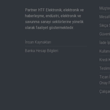
Müşter
Partner HTF Elektronik; elektronik ve
haberleşme, endüstri, elektronik ve
Mesafe
savunma sanayi sektörlerine yönelik
Sıkça 
olarak faaliyet göstermektedir.
Güven
İnsan Kaynakları
İade İp
Banka Hesap Bilgileri
Kullanı
Kredi K
Teslim
Ticari 
Onay 
Çalışa