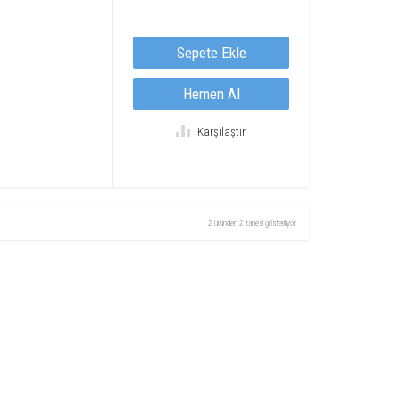
Sepete Ekle
Hemen Al
Karşılaştır
2 üründen 2 tanesi gösteriliyor.