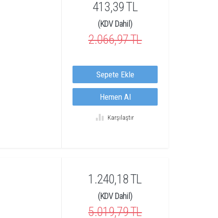
413,39 TL
(KDV Dahil)
2.066,97 TL
Sepete Ekle
Hemen Al
Karşılaştır
1.240,18 TL
(KDV Dahil)
5.019,79 TL