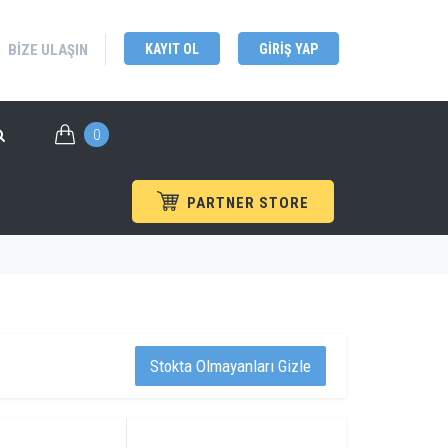
BIZE ULAŞIN
KAYIT OL
GIRIŞ YAP
0
PARTNER STORE
Osiloskop Probları
Ürünler
/
Problar
/
Hantek
/
Stokta Olmayanları Gizle