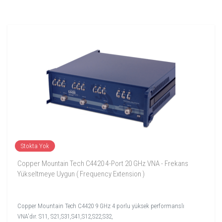
Stokta Yok
Copper Mountain Tech C4420 4-Port 20 GHz VNA - Frekans
Yükseltmeye Uygun ( Frequency Extension )
Copper Mountain Tech C4420 9 GHz 4 porlu yüksek performanslı
VNA'dır. S11, S21,S31,S41,S12,S22,S32,