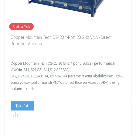
Stokta Yok
Copper Mountain Tech C2420 4-Port 20 GHz VNA - Direct
Receiver Access
Copper Mountain Tech C2420 20 GHz 4 porlu yüksek performanslı
VNA'dır. S11, S21,S31,S41,S12,S22,S32,
S42,S12,S23,S33,S43,S14,S24,S34,S44 parametrelerini ölçebilirsiniz. C2420
serisi yüksek performanslı VNA'da Direct Receiver Access (DRA) özelliği
bulunmaktadır.
Teklif Al