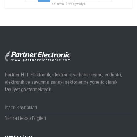
59 üründen 12 tanesi gösteriliyor.
Partner HTF Elektronik; elektronik ve haberleşme, endüstri,
elektronik ve savunma sanayi sektörlerine yönelik olarak
faaliyet göstermektedir.
İnsan Kaynakları
Banka Hesap Bilgileri