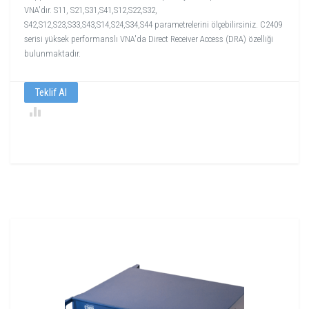
VNA'dır. S11, S21,S31,S41,S12,S22,S32,
S42,S12,S23,S33,S43,S14,S24,S34,S44 parametrelerini ölçebilirsiniz. C2409
serisi yüksek performanslı VNA'da Direct Receiver Access (DRA) özelliği
bulunmaktadır.
Teklif Al