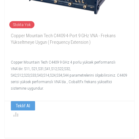
Stokta Yok
Copper Mountain Tech C4409 4-Port 9 GHz VNA - Frekans
Yükseltmeye Uygun ( Frequency Extension )
Copper Mountain Tech C4409 9 GHz 4 porlu yüksek performanslı
VNA'dır. S11, S21,S31,S41,S12,S22,S32,
S42,S12,S23,S33,S43,S14,S24,S34,S44 parametrelerini ölçebilirsiniz. C4409
serisi yüksek performanslı VNA'da , CobaltFx frekans yükseltici
sistemine uygundur.
Teklif Al