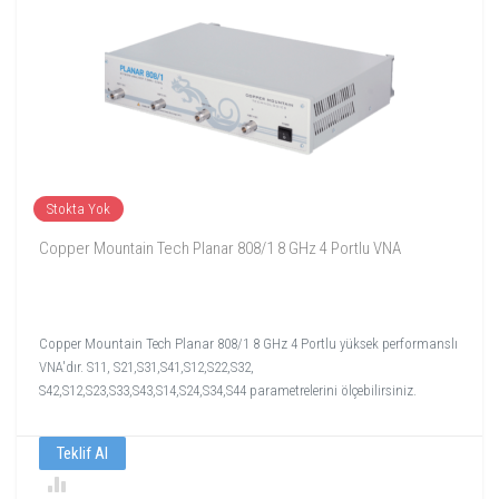
Stokta Yok
Copper Mountain Tech Planar 808/1 8 GHz 4 Portlu VNA
Copper Mountain Tech Planar 808/1 8 GHz 4 Portlu yüksek performanslı
VNA'dır. S11, S21,S31,S41,S12,S22,S32,
S42,S12,S23,S33,S43,S14,S24,S34,S44 parametrelerini ölçebilirsiniz.
Teklif Al