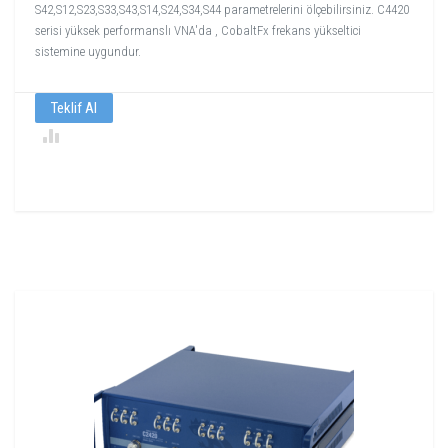
S42,S12,S23,S33,S43,S14,S24,S34,S44 parametrelerini ölçebilirsiniz. C4420
serisi yüksek performanslı VNA'da , CobaltFx frekans yükseltici
sistemine uygundur.
Teklif Al