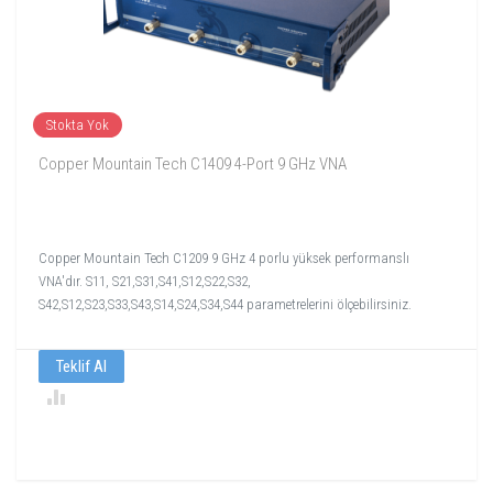
Stokta Yok
Copper Mountain Tech C1409 4-Port 9 GHz VNA
Copper Mountain Tech C1209 9 GHz 4 porlu yüksek performanslı
VNA'dır. S11, S21,S31,S41,S12,S22,S32,
S42,S12,S23,S33,S43,S14,S24,S34,S44 parametrelerini ölçebilirsiniz.
Teklif Al