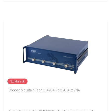
Stokta Yok
Copper Mountain Tech C1420 4-Port 20 GHz VNA