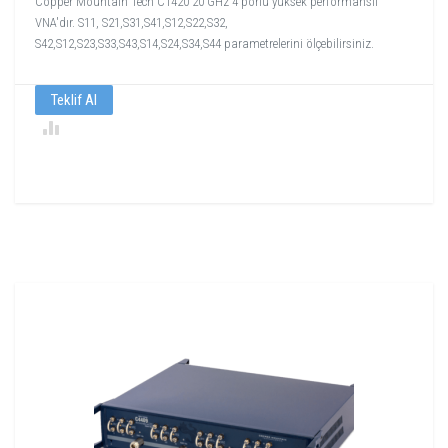
Copper Mountain Tech C1420 20 GHz 4 porlu yüksek performanslı
VNA'dır. S11, S21,S31,S41,S12,S22,S32,
S42,S12,S23,S33,S43,S14,S24,S34,S44 parametrelerini ölçebilirsiniz.
Teklif Al