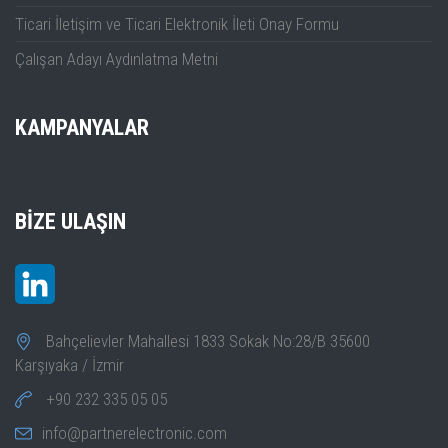
Ticari İletişim ve Ticari Elektronik İleti Onay Formu
Çalışan Adayı Aydınlatma Metni
KAMPANYALAR
BIZE ULAŞIN
Bahçelievler Mahallesi 1833 Sokak No:28/B 35600
Karşıyaka / İzmir
+90 232 335 05 05
info@partnerelectronic.com