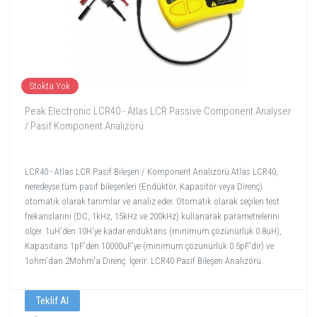
Stokta Yok
Peak Electronic LCR40 - Atlas LCR Passive Component Analyser
/ Pasif Komponent Analizörü
LCR40 - Atlas LCR Pasif Bileşen / Komponent Analizörü Atlas LCR40,
neredeyse tüm pasif bileşenleri (Endüktör, Kapasitör veya Direnç)
otomatik olarak tanımlar ve analiz eder. Otomatik olarak seçilen test
frekanslarını (DC, 1kHz, 15kHz ve 200kHz) kullanarak parametrelerini
ölçer. 1uH'den 10H'ye kadar endüktans (minimum çözünürlük 0.8uH),
Kapasitans 1pF'den 10000uF'ye (minimum çözünürlük 0.5pF'dir) ve
1ohm'dan 2Mohm'a Direnç. İçerir: LCR40 Pasif Bileşen Analizörü.
Teklif Al