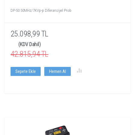
DP-50 50MHz/7KVp-p Diferansiyel Prob
25.098,99 TL
(KDV Dahil)
42.815,94 TL
Sepete Ekle
Hemen Al