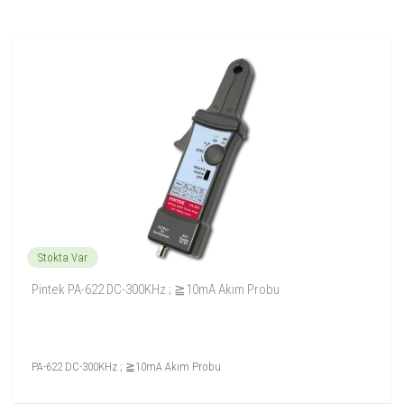
Stokta Var
Pintek PA-622 DC-300KHz ; ≧10mA Akım Probu
PA-622 DC-300KHz ; ≧10mA Akım Probu