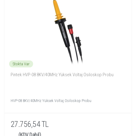
Stokta Var
Pintek HVP-08 8KV/40MHz Yüksek Voltaj Osiloskop Probu
HVP-08 8KV/40MHz Yüksek Voltaj Osiloskop Probu
27.756,54 TL
(KDV Dahil)