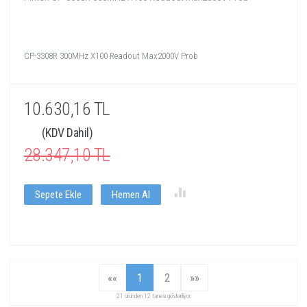
CP-3308R 300MHz X100 Readout Max2000V Prob
10.630,16 TL
(KDV Dahil)
28.347,10 TL
Sepete Ekle
Hemen Al
««
1
2
»»
21 üründen 12 tanesi gösteriliyor.