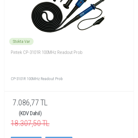
Stokta Var
Pintek CP-3101R 100MHz Readout Prob
CP-3101R 100MHz Readout Prob
7.086,77 TL
(KDV Dahil)
18.307,50 TL