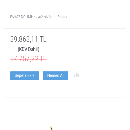
PA-677 DC-1MHz ; ≧2mA Akım Probu
39.863,11 TL
(KDV Dahil)
57.757,22 TL
Sepete Ekle
Hemen Al