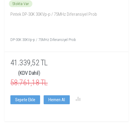
Stokta Var
Pintek DP-30K 30KVp-p / 75MHz Diferansiyel Prob
DP-30K 30KVp-p / 75MHz Diferansiyel Prob
41.339,52 TL
(KDV Dahil)
58.761,18 TL
Sepete Ekle
Hemen Al