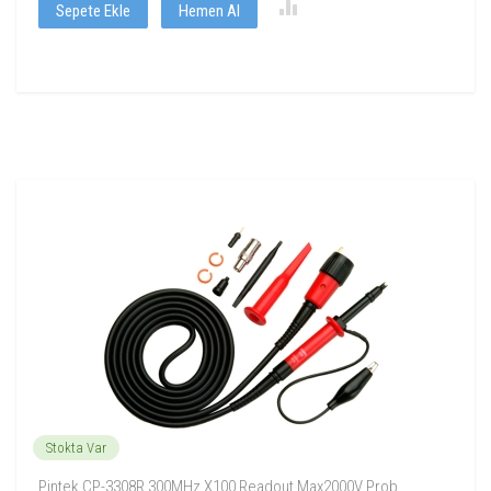
Sepete Ekle
Hemen Al
Stokta Var
Pintek CP-3308R 300MHz X100 Readout Max2000V Prob