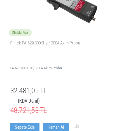
Stokta Var
Pintek PA-629 300KHz / 200A Akım Probu
PA-629 300KHz / 200A Akım Probu
32.481,05 TL
(KDV Dahil)
48.721,58 TL
Sepete Ekle
Hemen Al