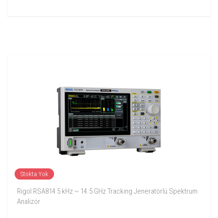
Stokta Yok
Rigol RSA814 5 kHz ~ 14.5 GHz Tracking Jeneratörlü Spektrum
Analizör