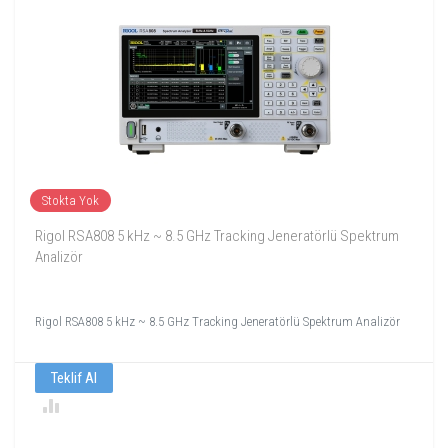
Stokta Yok
Rigol RSA808 5 kHz ~ 8.5 GHz Tracking Jeneratörlü Spektrum
Analizör
Rigol RSA808 5 kHz ~ 8.5 GHz Tracking Jeneratörlü Spektrum Analizör
Teklif Al