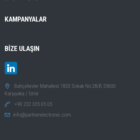
KAMPANYALAR
BIZE ULAŞIN
Bahçelievler Mahallesi 1833 Sokak No:28/B 35600
Karşıyaka / İzmir
+90 232 335 05 05
info@partnerelectronic.com