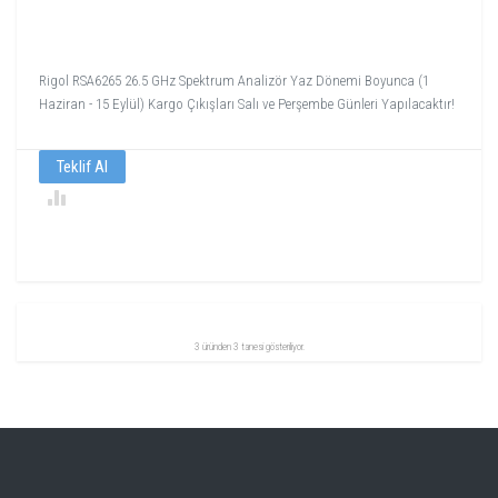
Rigol RSA6265 26.5 GHz Spektrum Analizör Yaz Dönemi Boyunca (1
Haziran - 15 Eylül) Kargo Çıkışları Salı ve Perşembe Günleri Yapılacaktır!
Teklif Al
3 üründen 3 tanesi gösteriliyor.