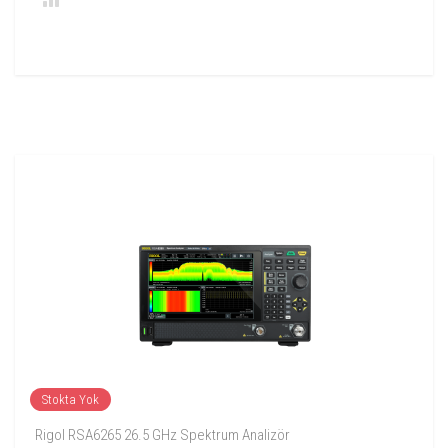
Stokta Yok
Rigol RSA6265 26.5 GHz Spektrum Analizör