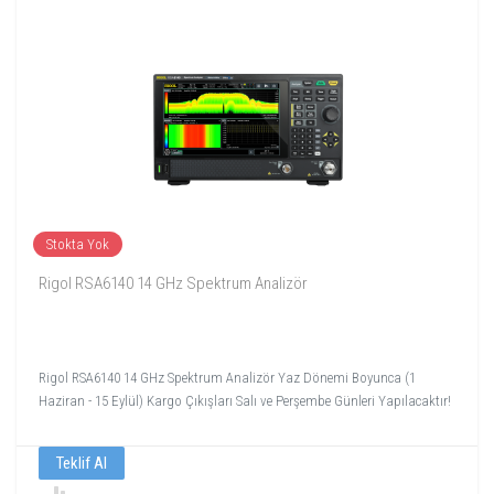
Stokta Yok
Rigol RSA6140 14 GHz Spektrum Analizör
Rigol RSA6140 14 GHz Spektrum Analizör Yaz Dönemi Boyunca (1
Haziran - 15 Eylül) Kargo Çıkışları Salı ve Perşembe Günleri Yapılacaktır!
Teklif Al