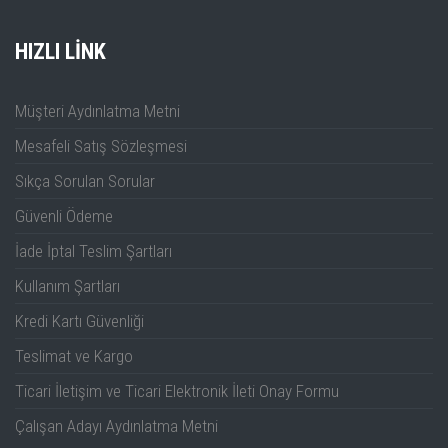
Ölçülen noktaların Saysı
500.001'e kada
HIZLI LINK
Tarama Gürlütü büyüklüğü
1MHz 'den 9 GHz'e kadar
1 mdB ms ( 3kH
Müşteri Aydınlatma Metni
Mesafeli Satış Sözleşmesi
Sıkça Sorulan Sorular
Güvenli Ödeme
İade İptal Teslim Şartları
Kullanım Şartları
Kredi Kartı Güvenliği
Teslimat ve Kargo
Ticari İletişim ve Ticari Elektronik İleti Onay Formu
Çalışan Adayı Aydınlatma Metni