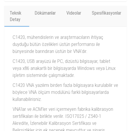
Teknik
Dökümanlar
Videolar
Spesifikasyonlar
Detay
C1420, mühendislerin ve araştırmacıların ihtiyaç
duyduğu bütün özelikleri üstün performansı ile
bünyesinde barındıran üstün bir VNA’dır.
C1420, USB arayüzü ile PC, dizüstü bilgisayar, tablet
veya x86 anakartlı bir bilgisayarda Windows veya Linux
işletim sisteminde çalışmaktadır.
C1420 VNA yazılımı birden fazla bilgisayara kurulabilir ve
böylece VNA ölçüm modülünü farklı bilgisayarlarda
kullanabilirisniz.
VNA'lar ve ACM'ler veri içermeyen fabrika kalibrasyon
sertifikaları ile birlikte verilir. ISO17025 / Z540-1
Akredite, İzlenebilir Kalibrasyon Sertifikası ve
Belirsizlikler için ek seçenek mevcuttur ve sipariş