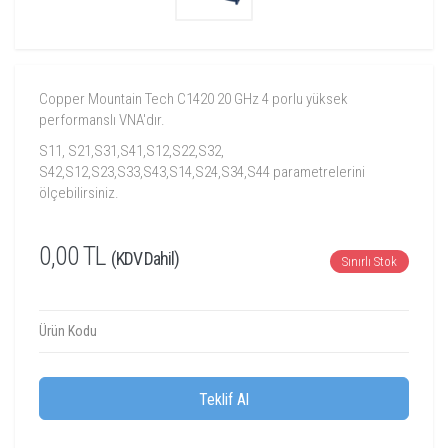
Copper Mountain Tech C1420 20 GHz 4 porlu yüksek
performanslı VNA'dır.
S11, S21,S31,S41,S12,S22,S32,
S42,S12,S23,S33,S43,S14,S24,S34,S44 parametrelerini
ölçebilirsiniz.
0,00 TL
(KDV Dahil)
Sınırlı Stok
Ürün Kodu
Teklif Al