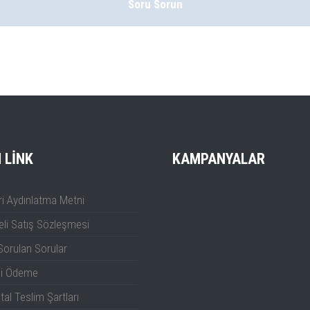
Soru Sorun
I LINK
KAMPANYALAR
i Aydınlatma Metni
li Satış Sözleşmesi
Sorulan Sorular
li Ödeme
tal Teslim Şartları