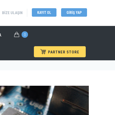
BIZE ULAŞIN
KAYIT OL
GIRIŞ YAP
0
PARTNER STORE
Anasayfa
/
Sektörler