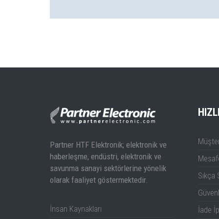
HIZL
Müşter
Partner HTF Elektronik; elektronik ve
haberleşme, endüstri, elektronik ve
Mesafe
savunma sanayi sektörlerine yönelik
Sıkça 
olarak faaliyet göstermektedir.
Güven
İnsan Kaynakları
İade İp