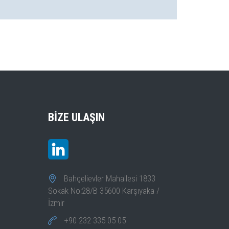
BIZE ULAŞIN
Bahçelievler Mahallesi 1833
Sokak No:28/B 35600 Karşıyaka /
İzmir
+90 232 335 05 05