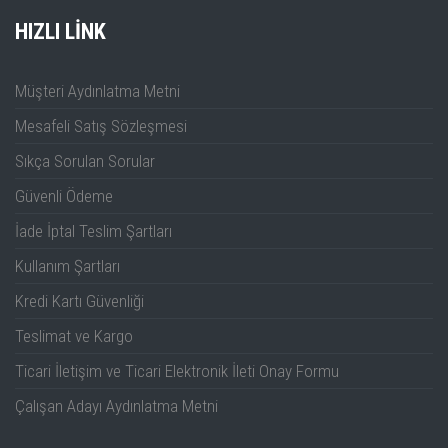
HDP1160V4S
HIZLI LINK
100~160V
100mV
Setting precision
≤0.1% + 1 digits
Müşteri Aydınlatma Metni
HDP135V6
10mV
Mesafeli Satış Sözleşmesi
Sıkça Sorulan Sorular
HDP135V6A
10mV
Güvenli Ödeme
HDP135V6B
10mV
İade İptal Teslim Şartları
Read back
HDP135V6S
10mV
Kullanım Şartları
resolution
Kredi Kartı Güvenliği
HDP180V8S
10mV
Teslimat ve Kargo
0~100V
10mV
HDP1160V4S
Ticari İletişim ve Ticari Elektronik İleti Onay Formu
100~160V
100mV
Çalışan Adayı Aydınlatma Metni
Read back
≤0.1% + 1 digits