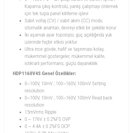
Kapama çıkış kontrolü, yanlış çalışmayı önlemek
için tek tuşla panel kilitleme işlevi
Sabit voltaj (CV) / sabit akım (CC) modu
otomatik anahtarı, devreyi etkili bir şekilde korur
İki aşamalı ayar topolojisi, güç açıldığında yük
üzerinde hiçbir etkisi yoktur
Ultra ince gövde, hafif ve taşınması kolay,
mükemmel göstergeler, mükemmel kalite,
istikrarlı performans, güçlü dayanıklılık.
HDP1160V4S
Genel Özellikler:
0~100V, 10mV ; 100~160V, 100mV Setting
resolution
0~100V, 10mV ; 100~160V, 100mV Read back
resolution
15mVrms Ripple
0 ~ 176V ± 0.2%FS OVP
0 ~ 4.4A ± 0.2%FS OCP