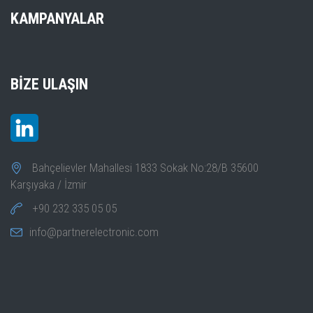
accuracy
KAMPANYALAR
HDP135V6
10mVrms
HDP135V6A
10mVrms
BIZE ULAŞIN
HDP135V6B
10mVrms
Ripple
HDP135V6S
10mVrms
HDP180V8S
10mVrms
Bahçelievler Mahallesi 1833 Sokak No:28/B 35600
Karşıyaka / İzmir
HDP1160V4S
15mVrms
+90 232 335 05 05
HDP135V6
0 ~ 37V ± 0.2%FS
info@partnerelectronic.com
HDP135V6A
0 ~ 37V ± 0.2%FS
HDP135V6B
0 ~ 37V ± 0.2%FS
Overvoltage