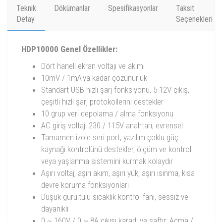
Teknik
Dökümanlar
Spesifikasyonlar
Taksit
Detay
Seçenekleri
HDP10000 Genel Özellikler:
Dört haneli ekran voltajı ve akımı
10mV / 1mA'ya kadar çözünürlük
Standart USB hızlı şarj fonksiyonu, 5-12V çıkış,
çeşitli hızlı şarj protokollerini destekler
10 grup veri depolama / alma fonksiyonu
AC giriş voltajı 230 / 115V anahtarı, evrensel
Tamamen izole seri port, yazılım çoklu güç
kaynağı kontrolünü destekler, ölçüm ve kontrol
veya yaşlanma sistemini kurmak kolaydır
Aşırı voltaj, aşırı akım, aşırı yük, aşırı ısınma, kısa
devre koruma fonksiyonları
Düşük gürültülü sıcaklık kontrol fanı, sessiz ve
dayanıklı
0 ~ 160V / 0 ~ 8A çıkışı kararlı ve saftır; Açma /