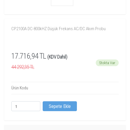
CP2100A DC-800kHZ Düşük Frekans AC/DC Akım Probu
17.716,94 TL
(KDV Dahil)
Stokta Var
44.292,35 TL
Ürün Kodu
Sepete Ekle