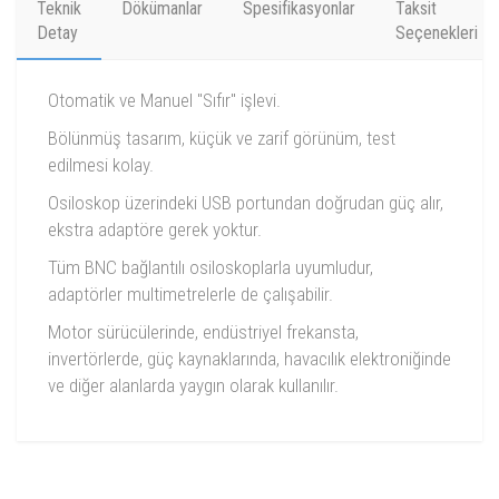
Teknik
Dökümanlar
Spesifikasyonlar
Taksit
Detay
Seçenekleri
Otomatik ve Manuel "Sıfır" işlevi.
Bölünmüş tasarım, küçük ve zarif görünüm, test
edilmesi kolay.
Osiloskop üzerindeki USB portundan doğrudan güç alır,
ekstra adaptöre gerek yoktur.
Tüm BNC bağlantılı osiloskoplarla uyumludur,
adaptörler multimetrelerle de çalışabilir.
Motor sürücülerinde, endüstriyel frekansta,
invertörlerde, güç kaynaklarında, havacılık elektroniğinde
ve diğer alanlarda yaygın olarak kullanılır.
Model
CP2100A
CP2100B
Bandwidth
DC~800kHz
DC~2.5MHz