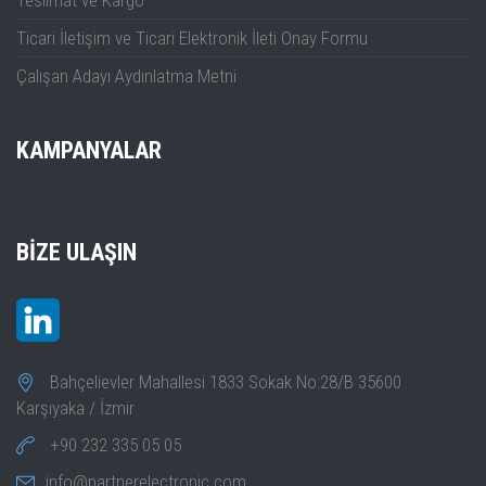
Ticari İletişim ve Ticari Elektronik İleti Onay Formu
Çalışan Adayı Aydınlatma Metni
KAMPANYALAR
BIZE ULAŞIN
Bahçelievler Mahallesi 1833 Sokak No:28/B 35600
Karşıyaka / İzmir
+90 232 335 05 05
info@partnerelectronic.com