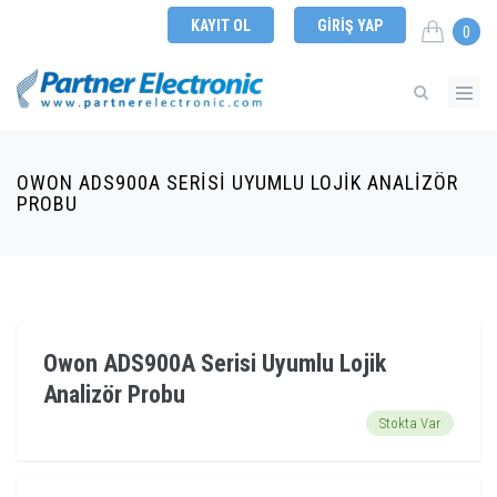
KAYIT OL
GIRIŞ YAP
0
OWON ADS900A SERISI UYUMLU LOJIK ANALIZÖR
PROBU
Owon ADS900A Serisi Uyumlu Lojik
Analizör Probu
Stokta Var