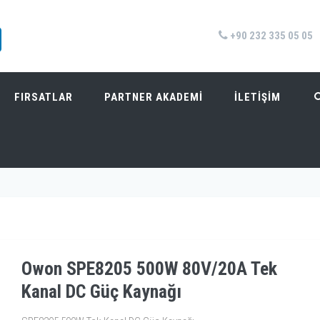
+90 232 335 05 05
FIRSATLAR
PARTNER AKADEMİ
İLETİŞİM
 DC GÜÇ KAYNAĞI
Anasayfa
/
Ür
Owon SPE8205 500W 80V/20A Tek
Kanal DC Güç Kaynağı