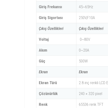
Giriş Frekansı
45~65Hz
Giriş Sigortası
250V,F10A
Çıkış Özellikleri
Çıkış Özellikleri
Voltaj
0~80V
Akım
0~20A
Güç
500W
Ekran
Ekran
Ekran Türü
2.8 inç renkli LCD 
Çözünürlük
240 × 320 pixel
Renk
65536 renk TFT