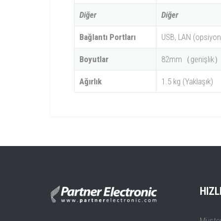
Diğer
Diğer
Bağlantı Portları
USB, LAN (opsiyone
Boyutlar
82mm（genişlik
Ağırlık
1.5 kg (Yaklaşık)
Model
Çıkış Gücü
Çıkış 
SPE6205
500W
0-60V 
SPE80 Serisi Data Sheet
SPE8105
500W
0-80V 
HIZL
SPE8205
500W
0-80V 
Müşter