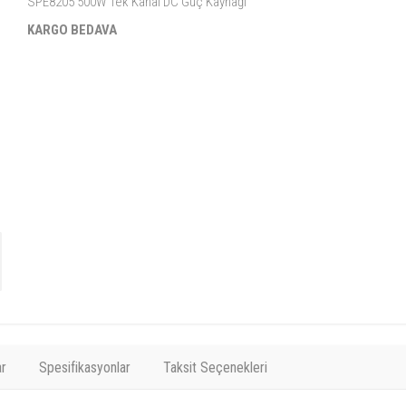
SPE8205 500W Tek Kanal DC Güç Kaynağı
KARGO BEDAVA
r
Spesifikasyonlar
Taksit Seçenekleri