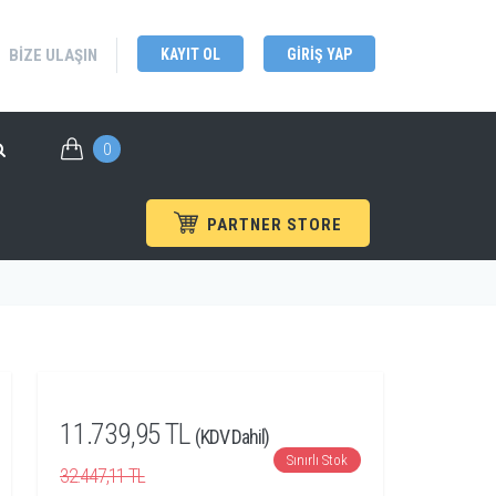
BIZE ULAŞIN
KAYIT OL
GIRIŞ YAP
0
PARTNER STORE
ünler
/
DC Güç Kaynakları
/
Owon
/
SPE80 Serisi
11.739,95 TL
(KDV Dahil)
Sınırlı Stok
32.447,11 TL