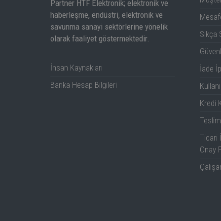
Partner HTF Elektronik; elektronik ve
haberleşme, endüstri, elektronik ve
Mesafe
savunma sanayi sektörlerine yönelik
Sıkça 
olarak faaliyet göstermektedir.
Güven
İnsan Kaynakları
İade İp
Banka Hesap Bilgileri
Kullanı
Kredi K
Teslim
Ticari 
Onay 
Çalışa