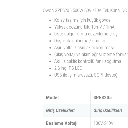
Owon SPE8205 500W 80V /20A Tek Kanal DC Gü
Kolay taşıma için küçük gövde
Yüksek çözünürlük: 10mV / 1mA
Liste dalga formu düzenleme çıkışı
Düşük dalgalanma / gürültü
Aşırı voltaj / aşırı akım koruması
Çıkış voltajı ve akım eğrisi izleme fonks
Akıllı sıcaklık kontrollü fanlı soğutma
2,8 inç IPS LCD
USB iletişim arayüzü, SCPI desteği
Model
SPE8205
Giriş Özellikleri
Giriş Özellikleri
Besleme Voltajı
100V-240V