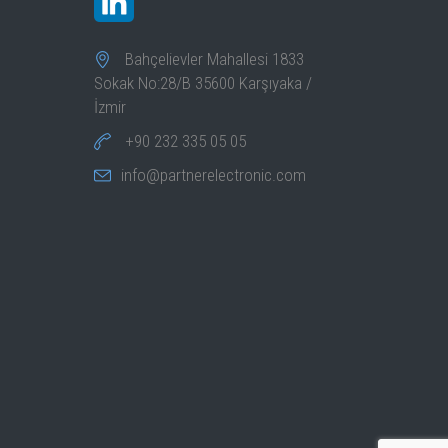
Bahçelievler Mahallesi 1833
Sokak No:28/B 35600 Karşıyaka /
İzmir
+90 232 335 05 05
info@partnerelectronic.com