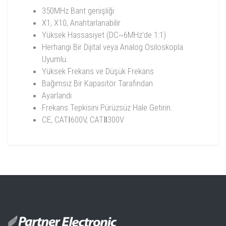
350MHz Bant genişliği
X1, X10, Anahtarlanabilir
Yüksek Hassasiyet (DC~6MHz'de 1:1)
Herhangi Bir Dijital veya Analog Osiloskopla
Uyumlu.
Yüksek Frekans ve Düşük Frekans
Bağımsız Bir Kapasitör Tarafından
Ayarlandı
Frekans Tepkisini Pürüzsüz Hale Getirin.
CE, CATⅠ600V, CATⅡ300V
CP-2350 Datasheet