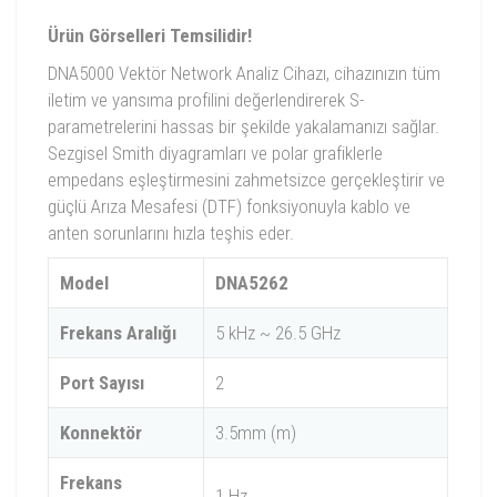
Ürün Görselleri Temsilidir!
DNA5000 Vektör Network Analiz Cihazı, cihazınızın tüm
iletim ve yansıma profilini değerlendirerek S-
parametrelerini hassas bir şekilde yakalamanızı sağlar.
Sezgisel Smith diyagramları ve polar grafiklerle
empedans eşleştirmesini zahmetsizce gerçekleştirir ve
güçlü Arıza Mesafesi (DTF) fonksiyonuyla kablo ve
anten sorunlarını hızla teşhis eder.
Model
DNA5262
Frekans Aralığı
5 kHz ~ 26.5 GHz
Port Sayısı
2
Konnektör
3.5mm (m)
Frekans
1 Hz