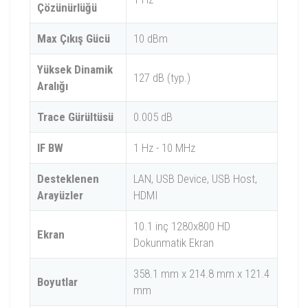
Çözünürlüğü
Max Çıkış Gücü
10 dBm
Yüksek Dinamik
127 dB (typ.)
Aralığı
Trace Gürültüsü
0.005 dB
IF BW
1 Hz - 10 MHz
Desteklenen
LAN, USB Device, USB Host,
Arayüzler
HDMI
10.1 inç 1280x800 HD
Ekran
Dokunmatik Ekran
358.1 mm x 214.8 mm x 121.4
Boyutlar
mm