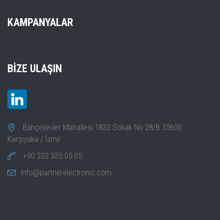
KAMPANYALAR
BIZE ULAŞIN
Bahçelievler Mahallesi 1833 Sokak No:28/B 35600
Karşıyaka / İzmir
+90 232 335 05 05
info@partnerelectronic.com