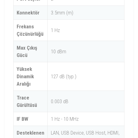
Konnektör
3.5mm (m)
Frekans
1 Hz
Çözünürlüğü
Max Çıkış
10 dBm
Gücü
Yüksek
Dinamik
127 dB (typ.)
Aralığı
Trace
0.003 dB
Gürültüsü
IF BW
1 Hz - 10 MHz
Desteklenen
LAN, USB Device, USB Host, HDMI,