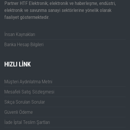
Partner HTF Elektronik; elektronik ve haberleşme, endüstri,
DNA6144
5 kHz ~ 14 GHz
4
N (f)
elektronik ve savunma sanayi sektörlerine yönelik olarak
DNA6000 Serisi Kullanım Kılavuzu
faaliyet göstermektedir.
DNA6202
5 kHz ~ 20 GHz
2
3.5mm (m)
İnsan Kaynakları
DNA6204
5 kHz ~ 20 GHz
4
3.5mm (m)
Banka Hesap Bilgileri
DNA6262
5 kHz ~ 26.5 GHz
2
3.5mm (m)
DNA6264
5 kHz ~ 26.5 GHz
4
3.5mm (m)
HIZLI LINK
Müşteri Aydınlatma Metni
Mesafeli Satış Sözleşmesi
Sıkça Sorulan Sorular
Güvenli Ödeme
İade İptal Teslim Şartları