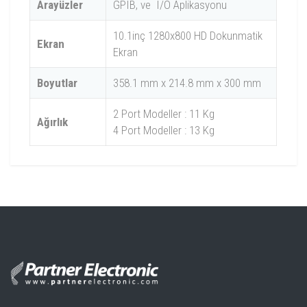
Arayüzler
GPIB, ve I/O Aplikasyonu
10.1inç 1280x800 HD Dokunmatik
Ekran
Ekran
Boyutlar
358.1 mm x 214.8 mm x 300 mm
2 Port Modeller : 11 Kg
Ağırlık
4 Port Modeller : 13 Kg
DNA6000 Serisi Model Karşılaştırması
Model
Frekans Aralığı
Port Sayısı
Konnektör
DNA6000 Serisi Datasheet
DNA6082
5 kHz ~ 8.5 GHz
2
N (f)
DNA6084
5 kHz ~ 8.5 GHz
4
N (f)
DNA6142
5 kHz ~ 14 GHz
2
N (f)