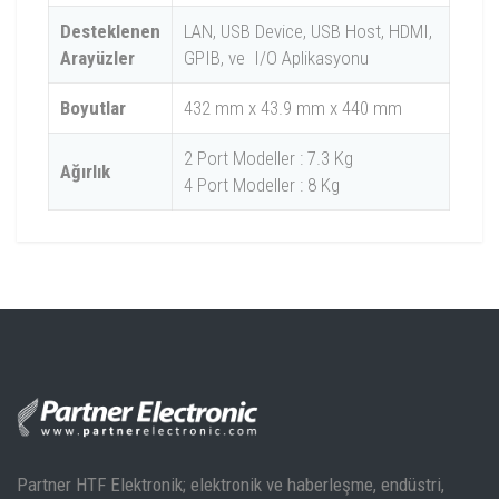
Desteklenen
LAN, USB Device, USB Host, HDMI,
Arayüzler
GPIB, ve I/O Aplikasyonu
Boyutlar
432 mm x 43.9 mm x 440 mm
2 Port Modeller : 7.3 Kg
Ağırlık
4 Port Modeller : 8 Kg
DNA6000-R Serisi Model Karşılaştırması
Port
Model
Frekans Aralığı
Konnektör
Sayısı
DNA6000-R Serisi Datasheet
DNA6082-
5 kHz ~ 8.5 GHz
2
N (f)
R
DNA6084-
5 kHz ~ 8.5 GHz
4
N (f)
Partner HTF Elektronik; elektronik ve haberleşme, endüstri,
R