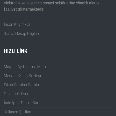
elektronik ve savunma sanayi sektörlerine yönelik olarak
DNA6000-R Kullanım Kılavuzu
DNA6142-
faaliyet göstermektedir.
5 kHz ~ 14 GHz
2
N (f)
R
İnsan Kaynakları
DNA6144-
5 kHz ~ 14 GHz
4
N (f)
R
Banka Hesap Bilgileri
DNA6202-
5 kHz ~ 20 GHz
2
3.5mm (m)
HIZLI LINK
R
DNA6204-
5 kHz ~ 20 GHz
4
3.5mm (m)
Müşteri Aydınlatma Metni
R
Mesafeli Satış Sözleşmesi
DNA6262-
5 kHz ~ 26.5
2
3.5mm (m)
Sıkça Sorulan Sorular
R
GHz
Güvenli Ödeme
DNA6264-
5 kHz ~ 26.5
4
3.5mm (m)
İade İptal Teslim Şartları
R
GHz
Kullanım Şartları