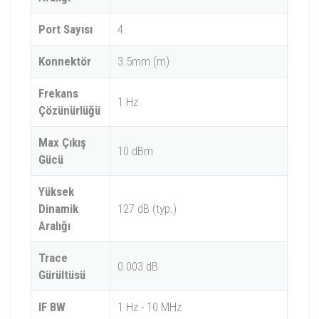
Port Sayısı
4
Konnektör
3.5mm (m)
Frekans
1 Hz
Çözünürlüğü
Max Çıkış
10 dBm
Gücü
Yüksek
Dinamik
127 dB (typ.)
Aralığı
Trace
0.003 dB
Gürültüsü
IF BW
1 Hz - 10 MHz