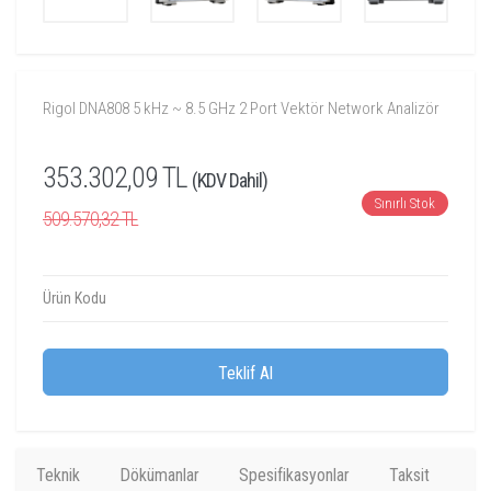
Rigol DNA808 5 kHz ~ 8.5 GHz 2 Port Vektör Network Analizör
353.302,09 TL
(KDV Dahil)
Sınırlı Stok
509.570,32 TL
Ürün Kodu
Teklif Al
Teknik
Dökümanlar
Spesifikasyonlar
Taksit