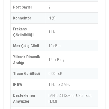
Port Sayısı
2
Konnektör
N (f)
Frekans
1 Hz
Çözünürlüğü
Max Çıkış Gücü
10 dBm
Yüksek Dinamik
125 dB (typ.)
Aralığı
Trace Gürültüsü
0.005 dB
IF BW
1 Hz to 3 MHz
Desteklenen
LAN, USB Device, USB Host,
Arayüzler
HDMI