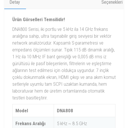
Detay
Seçenekleri
Ürün Görselleri Temsilidir!
DNA800 Serisi, iki portlu ve 5 kHz ila 14 GHz frekans
aralığına sahip, ultra taşınabilir giriş seviyesi bir vektör
network analizörüdür. Kapsamlı S-parametresi ve
empedans ölçümleri sunar. Tipik 115 dB dinamik aralığı,
1 Hz ila 10 MHz IF bant genişliği ve 0,005 dB rms iz
gürültüsü ile pasif bileşenlerin, filtrelerin ve eşleştirme
ağlarının test edilmesi için oldukça uygundur. 7 inçlik
çoklu dokunmatik ekran, HDMI çıkışı ve ana akım komut
setleriyle uyumlu tam SCPI uzaktan kumanda, hem
laboratuvar hem de üretim ortamlarında otomatik
testleri basitleştirir.
Model
DNA808
Frekans Aralığı
5 kHz ~ 8.5 GHz