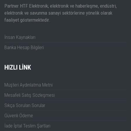
Gürültüsü
Partner HTF Elektronik; elektronik ve haberleşme, endüstri,
elektronik ve savunma sanayi sektörlerine yönelik olarak
-161dBm (1Hz'e
DANL
-155dBm
-16
faaliyet göstermektedir.
normalize edildi)
Tracking
İnsan Kaynakları
Var
Yok
Var
Kaynağı
Banka Hesap Bilgileri
HIZLI LINK
Müşteri Aydınlatma Metni
Mesafeli Satış Sözleşmesi
Sıkça Sorulan Sorular
Güvenli Ödeme
İade İptal Teslim Şartları