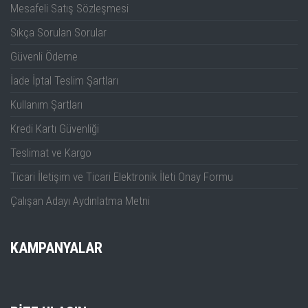
Mesafeli Satış Sözleşmesi
)
Sıkça Sorulan Sorular
362 mm × 179
Güvenli Ödeme
mm × 128 mm
Ölçüler
İade İptal Teslim Şartları
(15.71" × 8.78"
× 6.26")
Kullanım Şartları
Kredi Kartı Güvenliği
4.55 kg (10.03
Ağırlık
lbs)
Teslimat ve Kargo
Teknik Özelikler
Ticari İletişim ve Ticari Elektronik İleti Onay Formu
Çalışan Adayı Aydınlatma Metni
Kanal Sayısı
1
9 kHz to 7.5
KAMPANYALAR
Frekans Aralığı
GHz
Frekans Çözünürlüğü
1 Hz