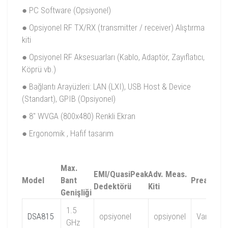
● PC Software (Opsiyonel)
● Opsiyonel RF TX/RX (transmitter / receiver) Alıştırma
kiti
● Opsiyonel RF Aksesuarları (Kablo, Adaptör, Zayıflatıcı,
Köprü vb.)
● Bağlantı Arayüzleri: LAN (LXI), USB Host & Device
(Standart), GPIB (Opsiyonel)
● 8" WVGA (800x480) Renkli Ekran
● Ergonomik , Hafif tasarım
Max.
EMI/QuasiPeak
Adv. Meas.
Model
Bant
Preamplif
Dedektörü
Kiti
Genişliği
1.5
DSA815
opsiyonel
opsiyonel
Var
GHz