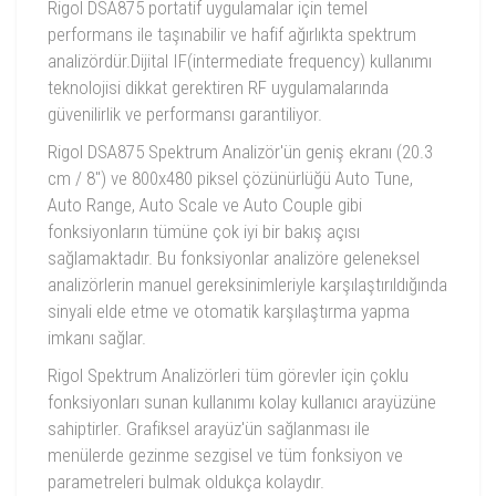
Rigol DSA875 portatif uygulamalar için temel
performans ile taşınabilir ve hafif ağırlıkta spektrum
analizördür.Dijital IF(intermediate frequency) kullanımı
teknolojisi dikkat gerektiren RF uygulamalarında
güvenilirlik ve performansı garantiliyor.
Rigol DSA875 Spektrum Analizör'ün geniş ekranı (20.3
cm / 8") ve 800x480 piksel çözünürlüğü Auto Tune,
Auto Range, Auto Scale ve Auto Couple gibi
fonksiyonların tümüne çok iyi bir bakış açısı
sağlamaktadır. Bu fonksiyonlar analizöre geleneksel
analizörlerin manuel gereksinimleriyle karşılaştırıldığında
sinyali elde etme ve otomatik karşılaştırma yapma
imkanı sağlar.
Rigol Spektrum Analizörleri tüm görevler için çoklu
fonksiyonları sunan kullanımı kolay kullanıcı arayüzüne
sahiptirler. Grafiksel arayüz'ün sağlanması ile
menülerde gezinme sezgisel ve tüm fonksiyon ve
parametreleri bulmak oldukça kolaydır.