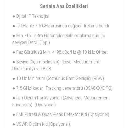
Serinin Ana Özellikleri
● Dijital IF Teknoljisi
● 9 kHz ile 7.5 GHz arasında değişen frekans bandı
● Min. -161 dBm Görüntülenebilir ortalama gürültü
seviyesi DANL (Typ.)
● Faz Gürültüsü Min. < -98 dBc/Hz @ 10 kHz Offset
● Seviye Ölçüm belirsizliği (Level Measurement
Uncertainty) < 0.8 dB
● 10 Hz Minimum Çöznürlük Bant Genişliği (RBW)
● 7.5 GHz' kadar Tracking Jeneratörü (DSA8XX/E-TG)
● İleri Ölçüm Fonksiyonları (Advanced Measurement
Functions) (Opsiyonel)
● EMI Filtresi & Quasi-Peak Detektör Kiti (Opsiyonel)
● VSWR Ölçüm Kiti (Opsiyonel)