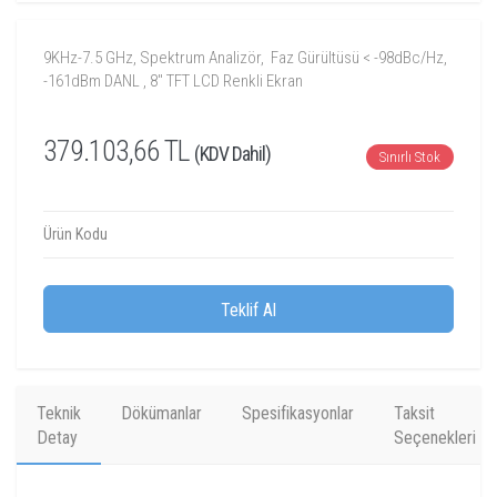
9KHz-7.5 GHz, Spektrum Analizör, Faz Gürültüsü < -98dBc/Hz,
-161dBm DANL , 8" TFT LCD Renkli Ekran
379.103,66 TL
(KDV Dahil)
Sınırlı Stok
Ürün Kodu
Teklif Al
Teknik
Dökümanlar
Spesifikasyonlar
Taksit
Detay
Seçenekleri