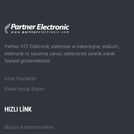
20,3 cm (8")
Ekran
TFT-Color-LCD
Rigol DSA800 Spektrum Analizör Teknik Dökümanı
800 × 480
Çözünürlük
Piksel
USB-Host (
Partner HTF Elektronik; elektronik ve haberleşme, endüstri,
USB'ye Kayıt
elektronik ve savunma sanayi sektörlerine yönelik olarak
EMI Testi Teknik Dökümanı
için)
faaliyet göstermektedir.
USB
İnsan Kaynakları
Bilgisayar
Bağlantısı için
Banka Hesap Bilgileri
Arayüzler
LAN Bağlantısı
DSA800 Serisi Teknik Döküman Türkçe
girişi
HIZLI LINK
GPIB
Müşteri Aydınlatma Metni
Opsiyonel (
USB'den GPIB