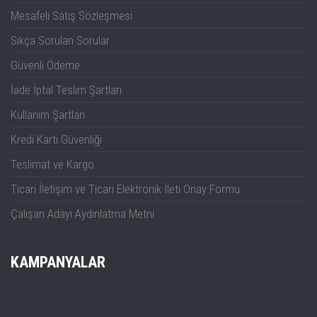
Mesafeli Satış Sözleşmesi
Ekran
9'' Kapasitif multi-touch 
Sıkça Sorulan Sorular
Dahili Sinyal Üretici
25MHz - 2 KANAL ( o
Güvenli Ödeme
İade İptal Teslim Şartları
Dahili Voltmetre
Standart
Kullanım Şartları
Frekans Sayıcı
6 Digit Frekans 
Kredi Kartı Güvenliği
Güç Analiz Opsiyonu
Opsiyonel
Teslimat ve Kargo
RS232/UART
Ticari İletişim ve Ticari Elektronik İleti Onay Formu
I2C, SPI, CA
Çalışan Adayı Aydınlatma Metni
Seri Analiz Opsiyonları
LIN, FlexRay
I2S, and MILSTD
KAMPANYALAR
Histogram
Standart
FFT
Gelişmiş FFT St