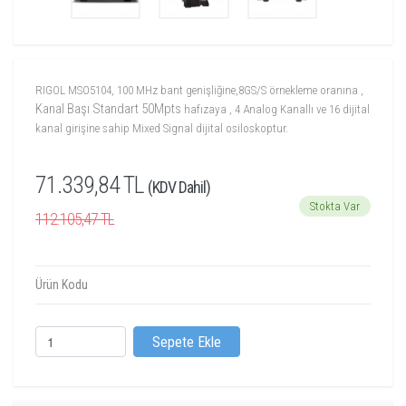
RIGOL MSO5104, 100 MHz bant genişliğine,8GS/S örnekleme oranına ,
Kanal Başı Standart 50Mpts
hafızaya , 4 Analog Kanallı ve 16 dijital
kanal girişine sahip Mixed Signal dijital osiloskoptur.
71.339,84 TL
(KDV Dahil)
Stokta Var
112.105,47 TL
Ürün Kodu
Sepete Ekle