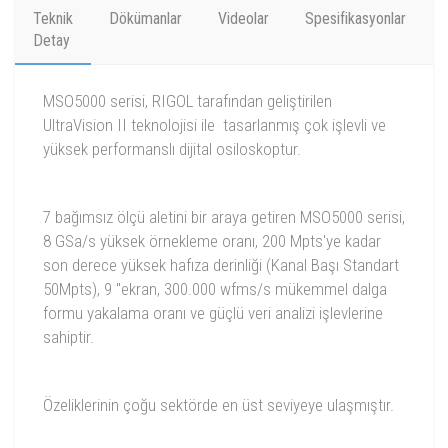
Teknik
Dökümanlar
Videolar
Spesifikasyonlar
Detay
MSO5000 serisi, RIGOL tarafından geliştirilen
UltraVision II teknolojisi ile tasarlanmış çok işlevli ve
yüksek performanslı dijital osiloskoptur.
7 bağımsız ölçü aletini bir araya getiren MSO5000 serisi,
8 GSa/s yüksek örnekleme oranı, 200 Mpts'ye kadar
son derece yüksek hafıza derinliği (Kanal Başı Standart
50Mpts), 9 "ekran, 300.000 wfms/s mükemmel dalga
formu yakalama oranı ve güçlü veri analizi işlevlerine
sahiptir.
Özeliklerinin çoğu sektörde en üst seviyeye ulaşmıştır.