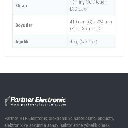
10.1 inç Multi-touch
Ekran
LCD Ekran
410 mm (G) x 224 mm
Boyutlar
(Y) x 135 mm (D)
Ağırlık
4 Kg (Yaklaşık)
Model
MSO8074A
MSO8154A
MSO8204A
Bant Aralığı
750 Mhz
1.5 GHz
2GHz
MSO8000A Teknik Döküman
Kanal Sayısı
4
4
4
Örnekleme
10GSa/s
10GSa/s
10GSa/s
Oranı
Partner HTF Elektronik; elektronik ve haberleşme, endüstri,
Max Hafıza
500 Mpts
500 Mpts
500 Mpts
elektronik ve savunma sanayi sektörlerine yönelik olarak
Derinliği