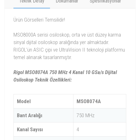
Teknik Detay
Dökümanlar
Spesifikasyonlar
Ürün Görselleri Temsilidir!
MSO8000A serisi osiloskop, orta ve üst düzey karma
sinyal dijital osiloskop aralığında yer almaktadır.
RIGOL'ün ASIC çipi ve UltraVision II teknoloji platformu
temel alınarak tasarlanmıştır.
Rigol MSO8074A 750 MHz 4 Kanal 10 GSa/s Dijital
Osiloskop Teknik Özellikleri:
Model
MSO8074A
Bant Aralığı
750 MHz
Kanal Sayısı
4