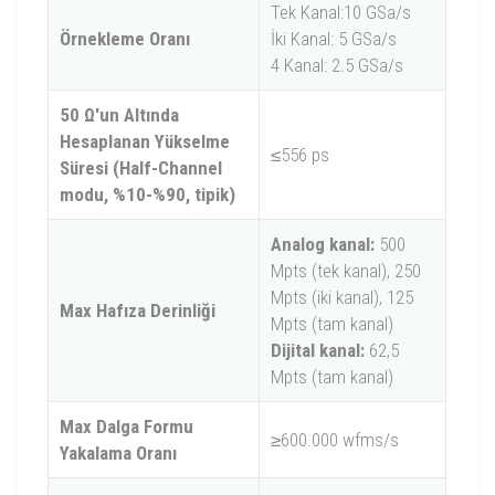
Tek Kanal:10 GSa/s
Örnekleme Oranı
İki Kanal: 5 GSa/s
4 Kanal: 2.5 GSa/s
50 Ω'un Altında
Hesaplanan Yükselme
≤556 ps
Süresi (Half-Channel
modu, %10-%90, tipik)
Analog kanal:
500
Mpts (tek kanal), 250
Mpts (iki kanal), 125
Max Hafıza Derinliği
Mpts (tam kanal)
Dijital kanal:
62,5
Mpts (tam kanal)
Max Dalga Formu
≥600.000 wfms/s
Yakalama Oranı