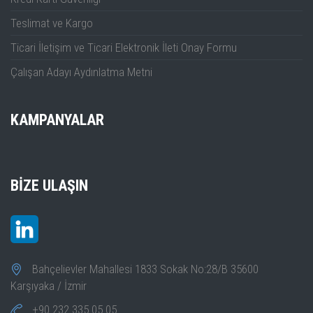
Teslimat ve Kargo
Ticari İletişim ve Ticari Elektronik İleti Onay Formu
Çalışan Adayı Aydınlatma Metni
KAMPANYALAR
BIZE ULAŞIN
Bahçelievler Mahallesi 1833 Sokak No:28/B 35600
Karşıyaka / İzmir
+90 232 335 05 05