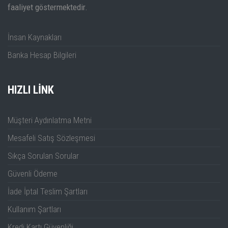
faaliyet göstermektedir.
Dalga Formu
600,000
600,000
600,000
Yakalama
İnsan Kaynakları
wfms/s
wfms/s
wfms/s
Oranı
Banka Hesap Bilgileri
16 (Prob
16 (Prob
16 (Prob
Dijital Kanal
ops.)
ops.)
ops.)
HIZLI LINK
Müşteri Aydınlatma Metni
Mesafeli Satış Sözleşmesi
Sıkça Sorulan Sorular
Güvenli Ödeme
İade İptal Teslim Şartları
Kullanım Şartları
Kredi Kartı Güvenliği