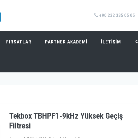
+90 232 335 05 05
FIRSATLAR
PARTNER AKADEMİ
İLETİŞİM
RESI
Anasayfa
/
Ürünler
/
EMC Te
Tekbox TBHPF1-9kHz Yüksek Geçiş
Filtresi