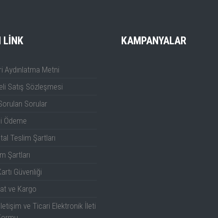
I LINK
KAMPANYALAR
i Aydınlatma Metni
li Satış Sözleşmesi
Sorulan Sorular
li Ödeme
tal Teslim Şartları
m Şartları
artı Güvenliği
at ve Kargo
İletişim ve Ticari Elektronik İleti
Formu