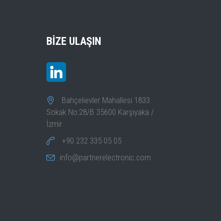
BIZE ULAŞIN
Bahçelievler Mahallesi 1833
Sokak No:28/B 35600 Karşıyaka /
İzmir
+90 232 335 05 05
info@partnerelectronic.com