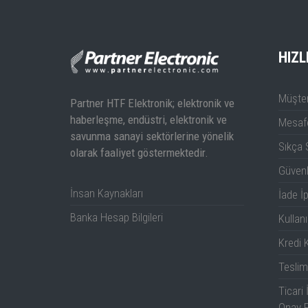
TBHPF1 Teknik Döküman
HIZL
Müşter
Partner HTF Elektronik; elektronik ve
haberleşme, endüstri, elektronik ve
Mesafe
savunma sanayi sektörlerine yönelik
Sıkça 
olarak faaliyet göstermektedir.
Güven
İnsan Kaynakları
İade İp
Banka Hesap Bilgileri
Kullanı
Kredi K
Teslim
Ticari 
Onay 