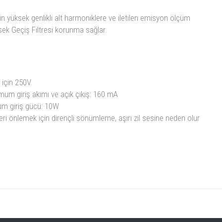
in yüksek genlikli alt harmoniklere ve iletilen emisyon ölçüm
sek Geçiş Filtresi korunma sağlar.
 için 250V.
mum giriş akımı ve açık çıkış: 160 mA
um giriş gücü: 10W
i önlemek için dirençli sönümleme, aşırı zil sesine neden olur