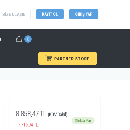
BIZE ULAŞIN
KAYIT OL
GIRIŞ YAP
0
PARTNER STORE
st Ekipmanları
/
TEKBOX
/
Tekbox RF Aksesuarlar
8.858,47 TL
(KDV Dahil)
Stokta Var
17.716,94 TL