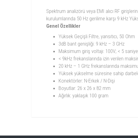
Spektrum analizörü veya EMI alıcı RF girişlerin
kurulumlarında 50 Hz gerilime karşı 9 kHz Yük
Genel Özellikler
Yüksek Geçişli Filtre, yansıtıcı, 50 Ohm
3dB bant genişliği: 9 kHz – 3 GHz
Maksimum giriş voltajı: 100V; < 5 saniye
< 9kHz frekanslarında izin verilen maksi
20 kHz – 1 GHz frekanslarında maksim
Yüksek yükselme süresine sahip darbeler
Konektörler: N-Erkek / N-Dişi
Boyutlar: 26 x 26 x 82 mm
Ağırlık: yaklaşık 100 gram