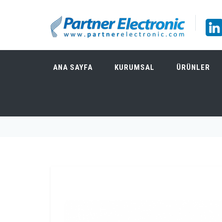
ANA SAYFA
KURUMSAL
ÜRÜNLER
TEKBOX TBHPF1-9KHZ YÜKSEK GEÇIŞ FILT