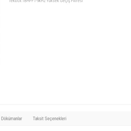
Tekbox TBHPF1-9kHz Yüksek Geçiş Filtresi
Dökümanlar
Taksit Seçenekleri