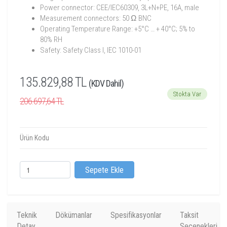
Power connector: CEE/IEC60309, 3L+N+PE, 16A, male
Measurement connectors: 50 Ω BNC
Operating Temperature Range: +5°C … + 40°C; 5% to
80% RH
Safety: Safety Class I, IEC 1010-01
135.829,88 TL
(KDV Dahil)
Stokta Var
206.697,64 TL
Ürün Kodu
Sepete Ekle
Teknik
Dökümanlar
Spesifikasyonlar
Taksit
Detay
Seçenekleri