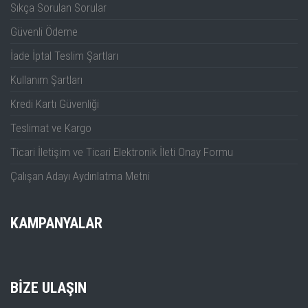
Sıkça Sorulan Sorular
Güvenli Ödeme
İade İptal Teslim Şartları
Kullanım Şartları
Kredi Kartı Güvenliği
Teslimat ve Kargo
Ticari İletişim ve Ticari Elektronik İleti Onay Formu
Çalışan Adayı Aydınlatma Metni
KAMPANYALAR
BIZE ULAŞIN