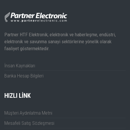
Switchable PE: 50 Ω ║ 50 µH
250µH pre-filter
Separate RF outputs for each line and neutral
Air core inductors
Line voltage: max. 540V/260V / 50 – 60 Hz, CAT ‖
Partner HTF Elektronik; elektronik ve haberleşme, endüstri,
Max. current per line and neutral: 16A @ 23°C each
elektronik ve savunma sanayi sektörlerine yönelik olarak
3-phase DUT socket: CEE/IEC60309, 3L+N+PE, 16A,
faaliyet göstermektedir.
female
Single-phase DUT socket: country specific
İnsan Kaynakları
Power connector: CEE/IEC60309, 3L+N+PE, 16A, male
Measurement connectors: 50 Ω BNC
Banka Hesap Bilgileri
Operating Temperature Range: +5°C … + 40°C; 5% to 80%
RH
HIZLI LINK
Safety: Safety Class I, IEC 1010-01
Müşteri Aydınlatma Metni
Mesafeli Satış Sözleşmesi