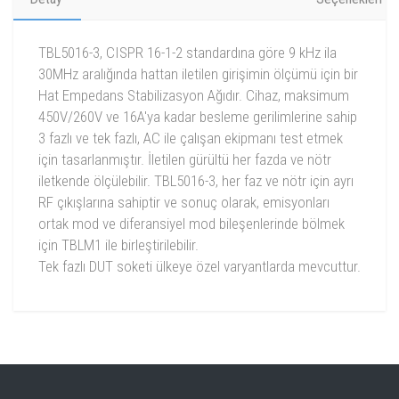
TBL5016-3, CISPR 16-1-2 standardına göre 9 kHz ila
30MHz aralığında hattan iletilen girişimin ölçümü için bir
Hat Empedans Stabilizasyon Ağıdır. Cihaz, maksimum
450V/260V ve 16A'ya kadar besleme gerilimlerine sahip
3 fazlı ve tek fazlı, AC ile çalışan ekipmanı test etmek
için tasarlanmıştır. İletilen gürültü her fazda ve nötr
iletkende ölçülebilir. TBL5016-3, her faz ve nötr için ayrı
RF çıkışlarına sahiptir ve sonuç olarak, emisyonları
ortak mod ve diferansiyel mod bileşenlerinde bölmek
için TBLM1 ile birleştirilebilir.
Tek fazlı DUT soketi ülkeye özel varyantlarda mevcuttur.
Frequency range: 9 kHz to 30 MHz
Impedance: 50 Ω ║ (50 µH + 5 Ω)
Artificial hand: 220 pF + 511 Ω
Tekbox TBL5016-3 Kullanım Kılavuzu