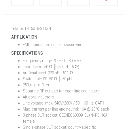
Tekbox TBL5016-3 LISN
APPLICATION
EMC conducted noise measurements
SPECIFICATIONS
Frequency range: 9 kHz to 30 MHz
Impedance: 50 Ω ║ (50 µH + 5 Ω)
Artificial hand: 220 pF + 511 Ω
Switchable PE: 50 Ω ║ 50 µH
250µH pre-filter
Separate RF outputs for each line and neutral
Air core inductors
Line voltage: max. 540V/260V / 50 – 60 Hz, CAT ‖
Max. current per line and neutral: 16A @ 23°C each
3-phase DUT socket: CEE/IEC60309, 3L+N+PE, 16A,
female
Single-phase DUT socket: country specific