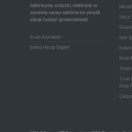
1dB output compression point @ 500 MHz:
haberleşme, endüstri, elektronik ve
Mesafe
1dB output compression point @ 1 GHz:
savunma sanayi sektörlerine yönelik
Sıkça 
Noise figure:
olarak faaliyet göstermektedir.
2nd harmonic, 50MHz, Pout=30dBm:
Güven
2nd harmonic, 200MHz, Pout=30dBm:
İnsan Kaynakları
İade İp
3rd harmonic, 50MHz, Pout=30dBm:
3rd harmonic, 200MHz, Pout=30dBm:
Banka Hesap Bilgileri
Kullanı
Total harmonic distortion:
Kredi K
Teslim
Ticari 
Onay 
Third order intercept point:
Çalışa
Input return loss:
Output VSWR: