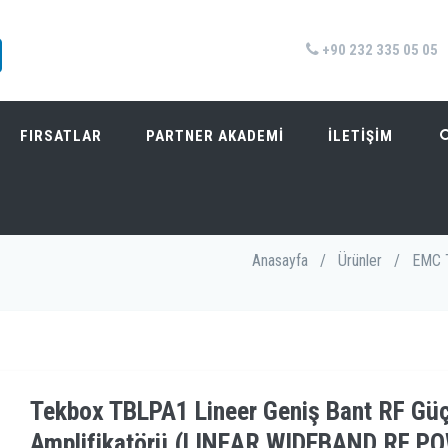
+90 232 335 05 05
FIRSATLAR
PARTNER AKADEMİ
İLETİŞİM
ÜÇ AMPLIFIKATÖRÜ (LINEAR WIDEBAND RF POWER AMPLI
Anasayfa
/
Ürünler
/
EMC T
Tekbox TBLPA1 Lineer Geniş Bant RF Gü
Amplifikatörü (LINEAR WIDEBAND RF P