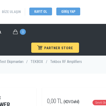
BIZE ULAŞIN
KAYIT OL
GIRIŞ YAP
0
PARTNER STORE
FIER)
est Ekipmanları
/
TEKBOX
/
Tekbox RF Amplifiers
ç
0,00 TL
(KDV Dahil)
Sınırlı S
OWER