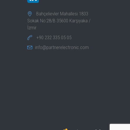
Bahçelievler Mahallesi 1833
Sokak No:28/B 35600 Karşıyaka /
İzmir
+90 232 335 05 05
info@partnerelectronic.com