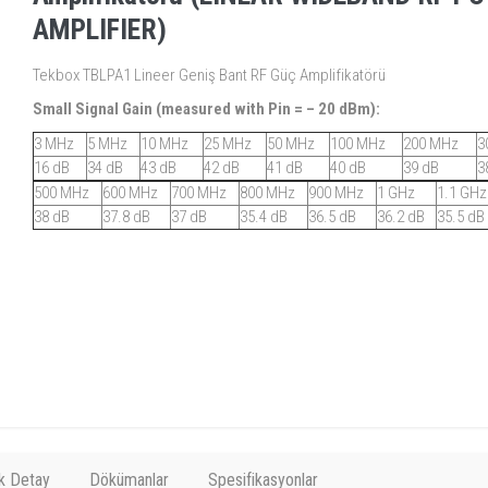
AMPLIFIER)
Tekbox TBLPA1 Lineer Geniş Bant RF Güç Amplifikatörü
Small Signal Gain (measured with Pin = – 20 dBm):
3 MHz
5 MHz
10 MHz
25 MHz
50 MHz
100 MHz
200 MHz
3
16 dB
34 dB
43 dB
42 dB
41 dB
40 dB
39 dB
3
500 MHz
600 MHz
700 MHz
800 MHz
900 MHz
1 GHz
1.1 GHz
38 dB
37.8 dB
37 dB
35.4 dB
36.5 dB
36.2 dB
35.5 dB
k Detay
Dökümanlar
Spesifikasyonlar