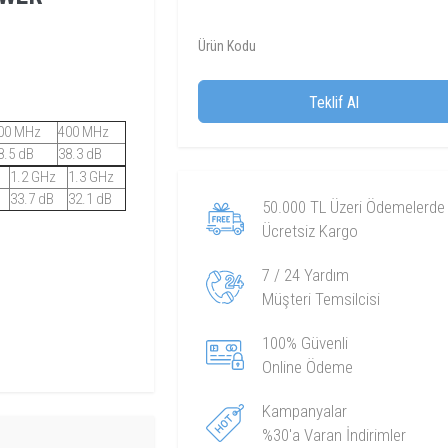
Ürün Kodu
Teklif Al
00 MHz
400 MHz
8.5 dB
38.3 dB
1.2 GHz
1.3 GHz
33.7 dB
32.1 dB
50.000 TL Üzeri Ödemelerde
Ücretsiz Kargo
7 / 24 Yardım
Müşteri Temsilcisi
100% Güvenli
Online Ödeme
Kampanyalar
%30'a Varan İndirimler