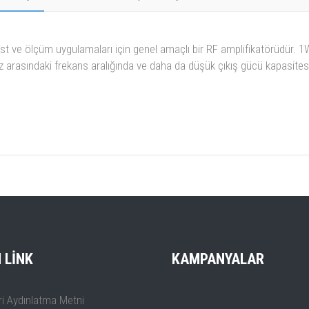
st ve ölçüm uygulamaları için genel amaçlı bir RF amplifikatörüdür. 1W
arasındaki frekans aralığında ve daha da düşük çıkış gücü kapasitesi il
I LINK
KAMPANYALAR
i Aydınlatma Metni