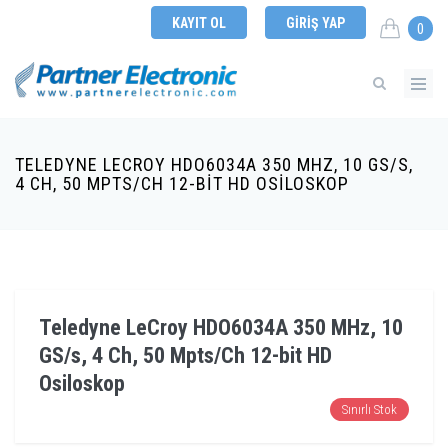
KAYIT OL
GIRIŞ YAP
0
TELEDYNE LECROY HDO6034A 350 MHZ, 10 GS/S,
4 CH, 50 MPTS/CH 12-BIT HD OSILOSKOP
Teledyne LeCroy HDO6034A 350 MHz, 10
GS/s, 4 Ch, 50 Mpts/Ch 12-bit HD
Osiloskop
Sınırlı Stok