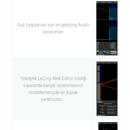
Güç Uygulamarı için en gelişmiş Analiz
opsiyonları
Teledyne LeCroy Web Editor özeliği
sayesinde karışık tasarımlarınızı
modellemenizde en büyük
yardımcınız...