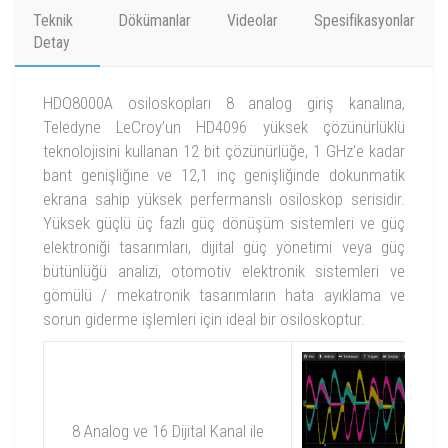
Teknik
Dökümanlar
Videolar
Spesifikasyonlar
Detay
HDO8000A osiloskopları 8 analog giriş kanalına,
Teledyne LeCroy’un HD4096 yüksek çözünürlüklü
teknolojisini kullanan 12 bit çözünürlüğe, 1 GHz'e kadar
bant genişliğine ve 12,1 inç genişliğinde dokunmatik
ekrana sahip yüksek perfermanslı osiloskop serisidir.
Yüksek güçlü üç fazlı güç dönüşüm sistemleri ve güç
elektroniği tasarımları, dijital güç yönetimi veya güç
bütünlüğü analizi, otomotiv elektronik sistemleri ve
gömülü / mekatronik tasarımların hata ayıklama ve
sorun giderme işlemleri için ideal bir osiloskoptur.
8 Analog ve 16 Dijital Kanal ile