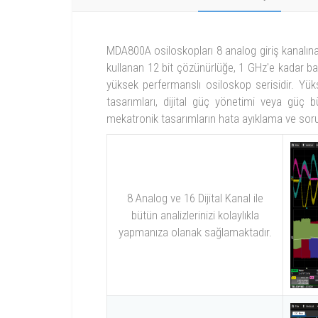
MDA800A osiloskopları 8 analog giriş kanalın
kullanan 12 bit çözünürlüğe, 1 GHz'e kadar ba
yüksek perfermanslı osiloskop serisidir. Yü
tasarımları, dijital güç yönetimi veya güç 
mekatronik tasarımların hata ayıklama ve sorun
8 Analog ve 16 Dijital Kanal ile
bütün analizlerinizi kolaylıkla
yapmanıza olanak sağlamaktadır.