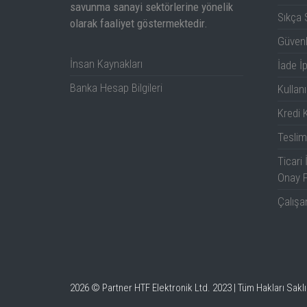
savunma sanayi sektörlerine yönelik
Sıkça 
olarak faaliyet göstermektedir.
Dikey Çözünürlük
Güven
Rise Time (10–
İnsan Kaynakları
İade İp
90%, 50 Ω)
Banka Hesap Bilgileri
Kullanı
Efektif Bit Sayısı
Kredi K
Frekans Bandı Genişiliği
Teslim
Limitleyicileri
Ticari 
Onay 
I2C, SPI (SPI, S
Seri Analiz Opsiyonları
FD, LIN, Fl
Çalışa
Bağlantı Elemanları
Ethernet 
Ekran Büyüklüğü
2026 © Partner HTF Elektronik Ltd. 2023 | Tüm Hakları Saklı