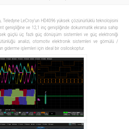
a, Teledyne LeCroy’un HD4096 yüksek çözünürlüklü teknolojisini
nt genişliğine ve 12,1 inç genişliğinde dokunmatik ekrana sahip
ksek güçlü üç fazlı güç dönüşüm sistemleri ve güç elektroniği
bütünlüğü analizi, otomotiv elektronik sistemleri ve gömülü /
 giderme işlemleri için ideal bir osiloskoptur.