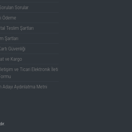
Sorulan Sorular
12 Bit( ERES ile 15 Bit)
li Ödeme
tal Teslim Şartları
1 ns
m Şartları
8.7 Bit
artı Güvenliği
at ve Kargo
20 MHz / 200MHz
İletişim ve Ticari Elektronik İleti
Formu
SPI, SIOP), UART-RS232, CAN1.1, CAN2.0, CAN
exRay, MIL-STD-1553, AudioBus (I2S, LJ,
n Adayı Aydınlatma Metni
RJ, TDM), USB1.x/2.0
, 4 USB portu , Display Port Bağlantısı
12.1'
dır.