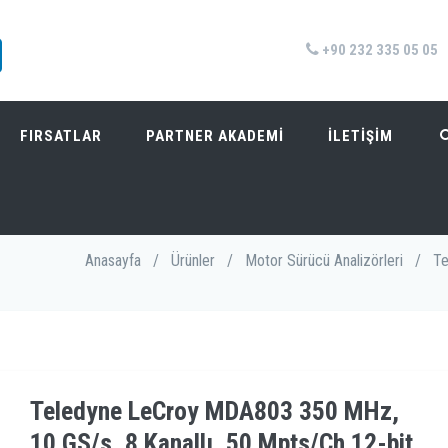
+90 232 335 05 05
FIRSATLAR
PARTNER AKADEMİ
İLETİŞİM
/S, 8 KANALLI, 50 MPTS/CH 12-BIT HD OSILOSKOP
Anasayfa
/
Ürünler
/
Motor Sürücü Analizörleri
/
Te
Teledyne LeCroy MDA803 350 MHz,
10 GS/s, 8 Kanallı, 50 Mpts/Ch 12-bit