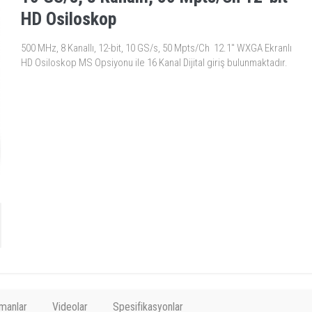
HD Osiloskop
500 MHz, 8 Kanallı, 12-bit, 10 GS/s, 50 Mpts/Ch 12.1" WXGA Ekranlı
HD Osiloskop MS Opsiyonu ile 16 Kanal Dijital giriş bulunmaktadır.
manlar
Videolar
Spesifikasyonlar