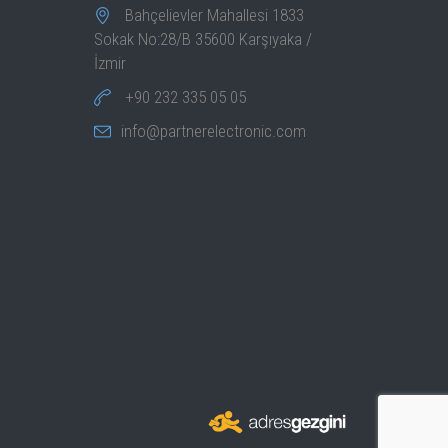
Bahçelievler Mahallesi 1833
Sokak No:28/B 35600 Karşıyaka /
İzmir
+90 232 335 05 05
info@partnerelectronic.com