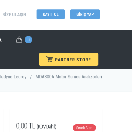
BIZE ULAŞIN
KAYIT OL
GIRIŞ YAP
0
PARTNER STORE
ledyne Lecroy
/
MDA800A Motor Sürücü Analizörleri
0,00 TL
(KDV Dahil)
Sınırlı Stok