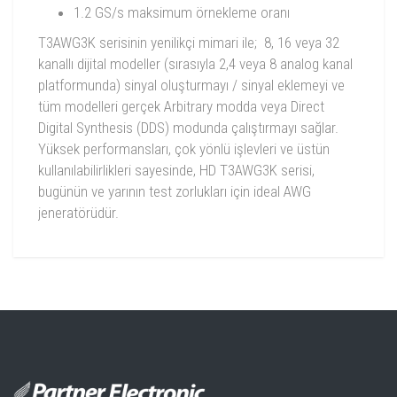
1.2 GS/s maksimum örnekleme oranı
T3AWG3K serisinin yenilikçi mimari ile; 8, 16 veya 32
kanallı dijital modeller (sırasıyla 2,4 veya 8 analog kanal
platformunda) sinyal oluşturmayı / sinyal eklemeyi ve
tüm modelleri gerçek Arbitrary modda veya Direct
Digital Synthesis (DDS) modunda çalıştırmayı sağlar.
Yüksek performansları, çok yönlü işlevleri ve üstün
kullanılabilirlikleri sayesinde, HD T3AWG3K serisi,
bugünün ve yarının test zorlukları için ideal AWG
jeneratörüdür.