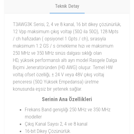
Teknik Detay
T3AWG3K Serisi, 2, 4 ve 8 kanal, 16 bit dikey çözünürlük,
12 Vpp maksimum çıkış voltajı (50Ω ila 50Ω), 128 Mpts
/ ch hafızadan ( opsiyonel 1 Gpts / ch), sırasıyla
maksimum 1.2 GS / s örnekleme hızı ve maksimum
250 MHz ve 350 MHz sinüs dalgası sıklığı olan
HD, yüksek performanslı altı ayrı model Rasgele Dalga
Biçimi Jeneratöründen (HD AWG) oluşur. Temel HW
voltaj ofset özelliği, ± 24 V veya 48V çıkış voltaj
penceresi (50Ω Yüksek Empedansa) üretme
konusunda eşsiz bir yetenek sağlar.
Serinin Ana Özellikleri
Frekans Band genişliği 250 MHz ve 350 MHz
modeller
Çıkış Kanal Sayısı 2, 4 ve 8 kanal
16-bit Dikey Çözünürlük.