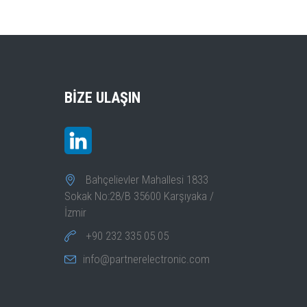
BIZE ULAŞIN
Bahçelievler Mahallesi 1833
Sokak No:28/B 35600 Karşıyaka /
İzmir
+90 232 335 05 05
info@partnerelectronic.com