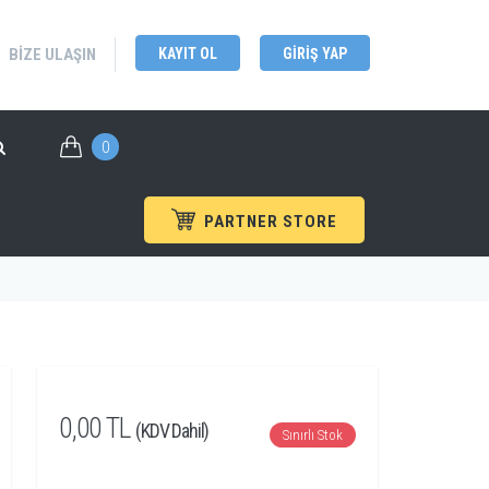
BIZE ULAŞIN
KAYIT OL
GIRIŞ YAP
0
PARTNER STORE
Anasayfa
/
Ürünler
/
Multimetreler
0,00 TL
(KDV Dahil)
Sınırlı Stok