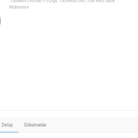
T3DMM5-5 model 5.5 Digit, 150 Meas/Sec True RMS Dijital
Multimetre
k Detay
Dökümanlar