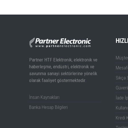
Teledyne Test Tools
T3DMM Serisi Te
T3DMM5-5 Teknik
Bilgiler Doküman
Dokümanı
HIZL
Müşter
Partner HTF Elektronik; elektronik ve
haberleşme, endüstri, elektronik ve
Mesafe
savunma sanayi sektörlerine yönelik
Sıkça 
olarak faaliyet göstermektedir.
Güven
İnsan Kaynakları
İade İp
Banka Hesap Bilgileri
Kullanı
Kredi K
Teslim