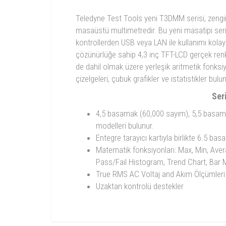
Teledyne Test Tools yeni T3DMM serisi, zengin v
masaüstü multimetredir. Bu yeni masatipi seri 
kontrollerden USB veya LAN ile kullanımı kola
çözünürlüğe sahip 4,3 inç TFT-LCD gerçek renkl
de dahil olmak üzere yerleşik aritmetik fonksiy
çizelgeleri, çubuk grafikler ve istatistikler bulun
Ser
4,5 basamak (60,000 sayım), 5,5 basam
modelleri bulunur.
Entegre tarayıcı kartıyla birlikte 6.5 b
Matematik fonksiyonları: Max, Min, Ave
Pass/Fail Histogram, Trend Chart, Bar 
True RMS AC Voltaj and Akım Ölçümleri
Uzaktan kontrolü destekler