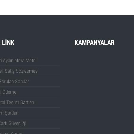
mel
ı
I LINK
KAMPANYALAR
i Aydınlatma Metni
li Satış Sözleşmesi
Sorulan Sorular
li Ödeme
tal Teslim Şartları
m Şartları
artı Güvenliği
at ve Kargo