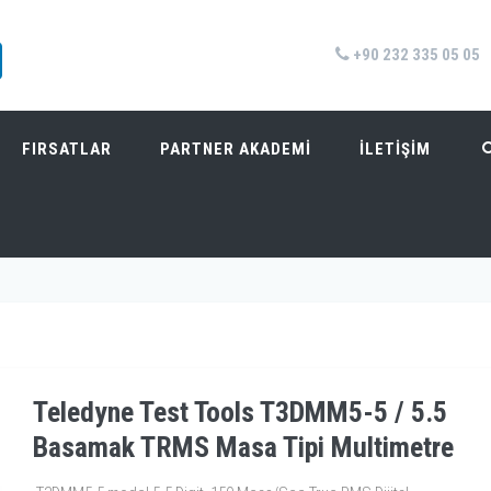
+90 232 335 05 05
FIRSATLAR
PARTNER AKADEMİ
İLETİŞİM
ASAMAK TRMS MASA TIPI MULTIMETRE
Teledyne Test Tools T3DMM5-5 / 5.5
Basamak TRMS Masa Tipi Multimetre