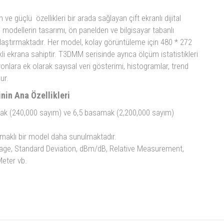
e güçlü özellikleri bir arada sağlayan çift ekranlı dijital
modellerin tasarımı, ön panelden ve bilgisayar tabanlı
ylaştırmaktadır. Her model, kolay görüntüleme için 480 * 272
i ekrana sahiptir. T3DMM serisinde ayrıca ölçüm istatistikleri
onlara ek olarak sayısal veri gösterimi, histogramlar, trend
ur.
inin Ana Özellikleri
ak (240,000 sayım) ve 6,5 basamak (2,200,000 sayım)
asamaklı bir model daha sunulmaktadır.
rage, Standard Deviation, dBm/dB, Relative Measurement,
Meter vb.