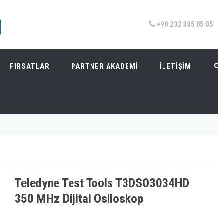
+90 232 335 05 05
FIRSATLAR
PARTNER AKADEMİ
İLETİŞİM
 MHZ DIJITAL OSILOSKOP
Anasayfa
/
Ürünler
/
Osilosko
Teledyne Test Tools T3DSO3034HD
350 MHz Dijital Osiloskop