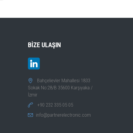
BIZE ULAŞIN
Bahçelievler Mahallesi 1833
Sokak No:28/B 35600 Karşıyaka /
İzmir
+90 232 335 05 05
info@partnerelectronic.com