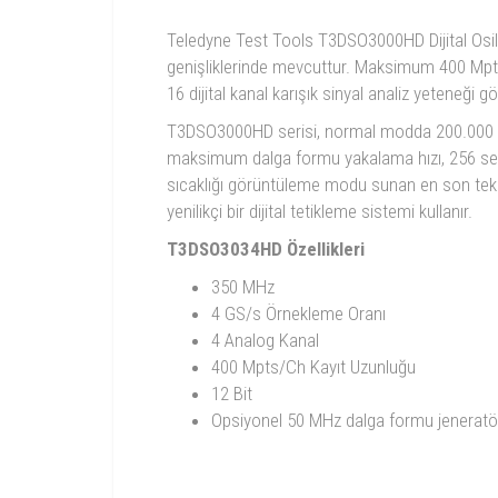
Teledyne Test Tools T3DSO3000HD Dijital Os
genişliklerinde mevcuttur. Maksimum 400 Mpts/
16 dijital kanal karışık sinyal analiz yeteneği gö
T3DSO3000HD serisi, normal modda 200.000 
maksimum dalga formu yakalama hızı, 256 sevi
sıcaklığı görüntüleme modu sunan en son teknol
yenilikçi bir dijital tetikleme sistemi kullanır.
T3DSO3034HD Özellikleri
350 MHz
4 GS/s Örnekleme Oranı
4 Analog Kanal
400 Mpts/Ch Kayıt Uzunluğu
12 Bit
Opsiyonel 50 MHz dalga formu jeneratö