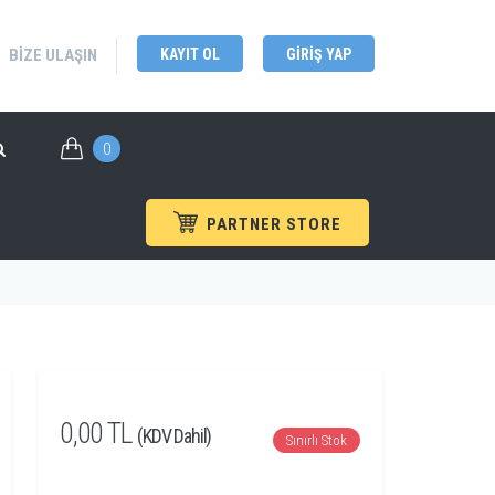
BIZE ULAŞIN
KAYIT OL
GIRIŞ YAP
0
PARTNER STORE
plar
/
Teledyne Test Tools
/
T3DSO3000HD Serisi
0,00 TL
(KDV Dahil)
Sınırlı Stok