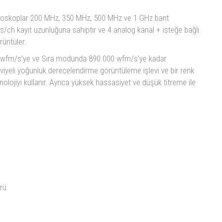
iloskoplar 200 MHz, 350 MHz, 500 MHz ve 1 GHz bant
ch kayıt uzunluğuna sahiptir ve 4 analog kanal + isteğe bağlı
rüntüler.
wfm/s'ye ve Sıra modunda 890.000 wfm/s'ye kadar
yeli yoğunluk derecelendirme görüntüleme işlevi ve bir renk
ojiyi kullanır. Ayrıca yüksek hassasiyet ve düşük titreme ile
rü