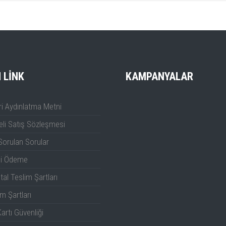
I LINK
KAMPANYALAR
i Aydınlatma Metni
li Satış Sözleşmesi
Sorulan Sorular
li Ödeme
tal Teslim Şartları
m Şartları
artı Güvenliği