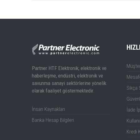
T3DSO3000HD Data
Sheet
HIZL
Müşter
Partner HTF Elektronik; elektronik ve
haberleşme, endüstri, elektronik ve
Mesafe
savunma sanayi sektörlerine yönelik
Sıkça 
olarak faaliyet göstermektedir.
Güven
İnsan Kaynakları
İade İp
Banka Hesap Bilgileri
Kullanı
Kredi K