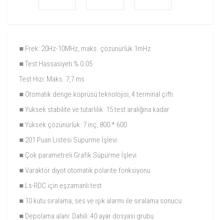
■ Frek: 20Hz-10MHz, maks. çözünürlük 1mHz
■ Test Hassasiyeti:% 0.05
Test Hızı: Maks. 7,7 ms
■ Otomatik denge köprüsü teknolojisi, 4 terminal çifti
■ Yüksek stabilite ve tutarlılık: 15 test aralığına kadar
■ Yüksek çözünürlük: 7 inç, 800 * 600
■ 201 Puan Listesi Süpürme İşlevi
■ Çok parametreli Grafik Süpürme İşlevi
■ Varaktör diyot otomatik polarite fonksiyonu
■ Ls-RDC için eşzamanlı test
■ 10 kutu sıralama, ses ve ışık alarmı ile sıralama sonucu
■ Depolama alanı: Dahili: 40 ayar dosyası grubu