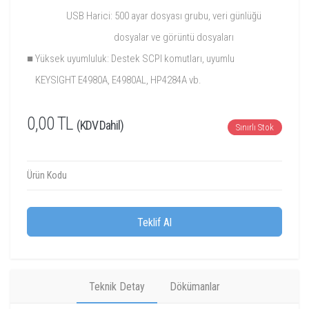
USB Harici: 500 ayar dosyası grubu, veri günlüğü
dosyalar ve görüntü dosyaları
■ Yüksek uyumluluk: Destek SCPI komutları, uyumlu
KEYSIGHT E4980A, E4980AL, HP4284A vb.
0,00 TL
(KDV Dahil)
Sınırlı Stok
Ürün Kodu
Teklif Al
Teknik Detay
Dökümanlar