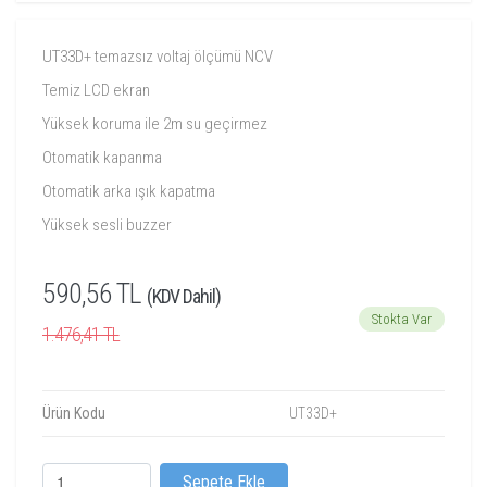
UT33D+ temazsız voltaj ölçümü NCV
Temiz LCD ekran
Yüksek koruma ile 2m su geçirmez
Otomatik kapanma
Otomatik arka ışık kapatma
Yüksek sesli buzzer
590,56 TL
(KDV Dahil)
Stokta Var
1.476,41 TL
Ürün Kodu
UT33D+
Sepete Ekle