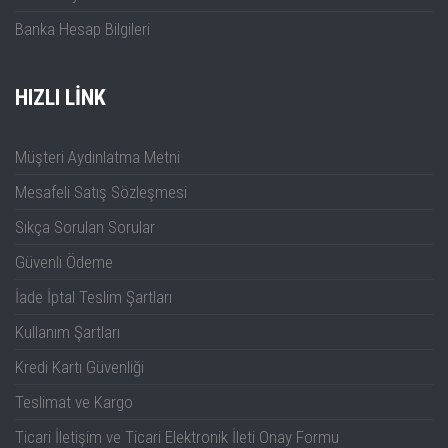
Banka Hesap Bilgileri
AC Akım (A)
10A
±(1
200Ω/2kΩ/20kΩ/200kΩ
HIZLI LINK
Direnç (Ω)
±(0
/2MΩ/20MΩ/200MΩ
Müşteri Aydınlatma Metni
200Ω/2kΩ/20kΩ
Mesafeli Satış Sözleşmesi
/200kΩ/20MΩ/200MΩ
Sıkça Sorulan Sorular
200Ω/2kΩ/20kΩ
Güvenli Ödeme
İade İptal Teslim Şartları
/200kΩ/20MΩ
Kullanım Şartları
Kapasitans (F)
2mF
±(4
Kredi Kartı Güvenliği
Sıcaklık
-40℃~1000℃
Teslimat ve Kargo
-40℉~1832℉
Ticari İletişim ve Ticari Elektronik İleti Onay Formu