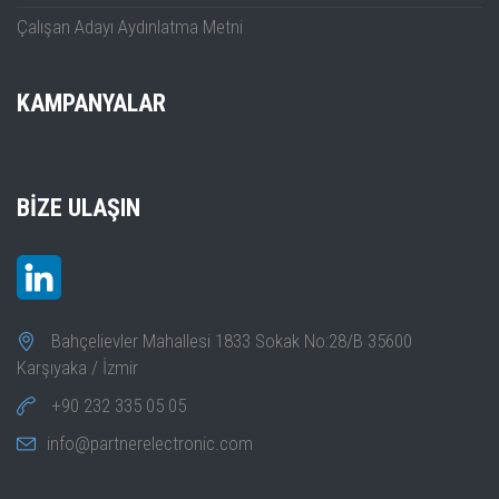
Çalışan Adayı Aydınlatma Metni
KAMPANYALAR
BIZE ULAŞIN
Bahçelievler Mahallesi 1833 Sokak No:28/B 35600
Karşıyaka / İzmir
+90 232 335 05 05
info@partnerelectronic.com