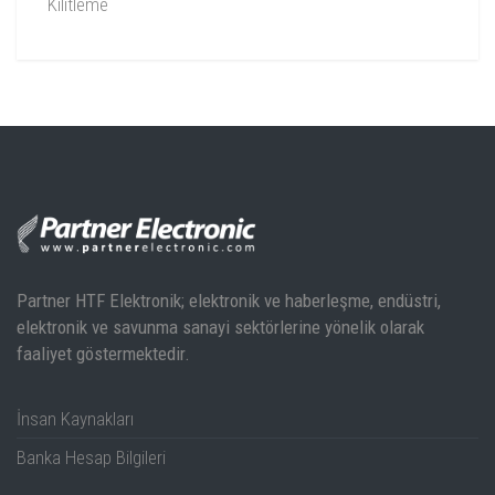
Kilitleme
Özellikler:
SM6000 Teknik Dokümanı
Partner HTF Elektronik; elektronik ve haberleşme, endüstri,
elektronik ve savunma sanayi sektörlerine yönelik olarak
SM6000 Kullanım Kılavuzu
faaliyet göstermektedir.
İnsan Kaynakları
Banka Hesap Bilgileri