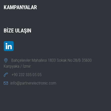
KAMPANYALAR
BIZE ULAŞIN
Bahçelievler Mahallesi 1833 Sokak No:28/B 35600
Karşıyaka / İzmir
+90 232 335 05 05
info@partnerelectronic.com