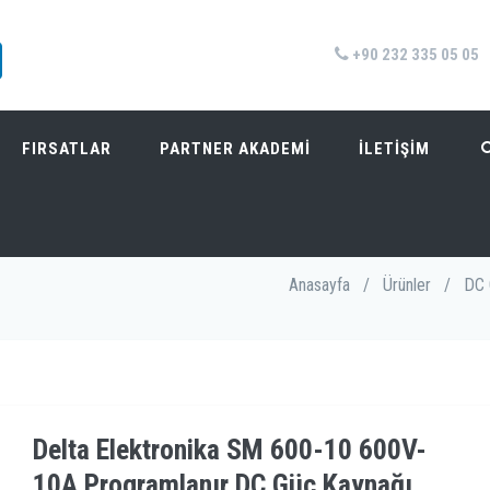
+90 232 335 05 05
FIRSATLAR
PARTNER AKADEMİ
İLETİŞİM
 PROGRAMLANIR DC GÜÇ KAYNAĞI
Anasayfa
/
Ürünler
/
DC 
Delta Elektronika SM 600-10 600V-
10A Programlanır DC Güç Kaynağı