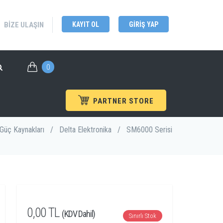
BIZE ULAŞIN
KAYIT OL
GIRIŞ YAP
0
PARTNER STORE
Güç Kaynakları
/
Delta Elektronika
/
SM6000 Serisi
0,00 TL
(KDV Dahil)
Sınırlı Stok