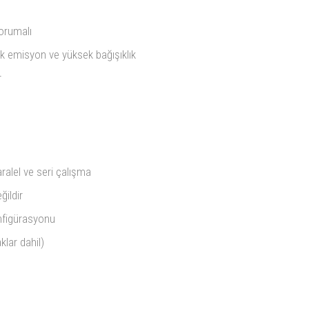
korumalı
şük emisyon ve yüksek bağışıklık
r
ralel ve seri çalışma
ğildir
nfigürasyonu
klar dahil)