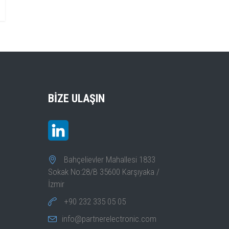
BIZE ULAŞIN
Bahçelievler Mahallesi 1833
Sokak No:28/B 35600 Karşıyaka /
İzmir
+90 232 335 05 05
info@partnerelectronic.com