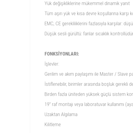
Yük değişikliklerine mükemmel dinamik yanıt
Tüm aşırı yük ve kısa devre koşullarına karşı 
EMC, CE gerekliliklerini fazlasıyla karşılar: dü
Düşük sesli gürültü: fanlar sıcaklık kontrollüdü
FONKSİYONLARI:
İşlevler:
Gerilim ve akım paylaşımı ile Master / Slave pa
İstiflenebilir, birimler arasında boşluk gerekli de
Birden fazla üniteden yüksek güçlü sistem ko
19” raf montajı veya laboratuvar kullanımı (aya
Uzaktan Algılama
Kilitleme