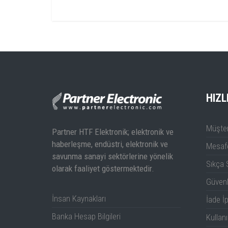
Özellikler:
SM6000 Teknik Dokümanı
SM6000 Kullanım Kıl
HIZL
Müşter
Partner HTF Elektronik; elektronik ve
haberleşme, endüstri, elektronik ve
Mesafe
savunma sanayi sektörlerine yönelik
Sıkça 
olarak faaliyet göstermektedir.
Güven
İnsan Kaynakları
İade İp
Banka Hesap Bilgileri
Kullanı