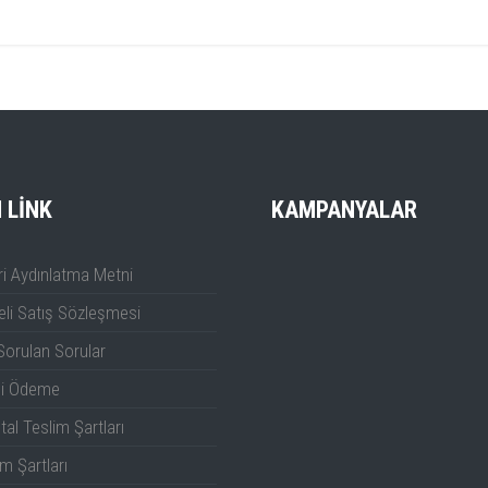
avuzu
I LINK
KAMPANYALAR
i Aydınlatma Metni
li Satış Sözleşmesi
Sorulan Sorular
li Ödeme
tal Teslim Şartları
m Şartları