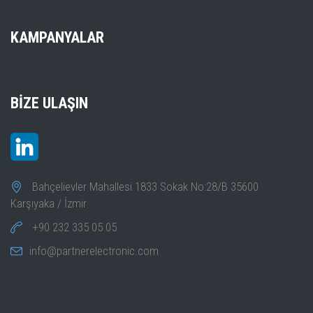
Boyutlar ve ağırlık:
KAMPANYALAR
BIZE ULAŞIN
Bahçelievler Mahallesi 1833 Sokak No:28/B 35600
Karşıyaka / İzmir
+90 232 335 05 05
info@partnerelectronic.com