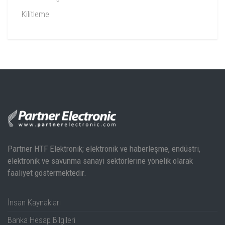
Kilitleme
Özellikler:
SM1500 Teknik Dokümanı
Partner HTF Elektronik; elektronik ve haberleşme, endüstri,
elektronik ve savunma sanayi sektörlerine yönelik olarak
SM1500 Kullanım Kılavuzu
faaliyet göstermektedir.
İnsan Kaynakları
Banka Hesap Bilgileri