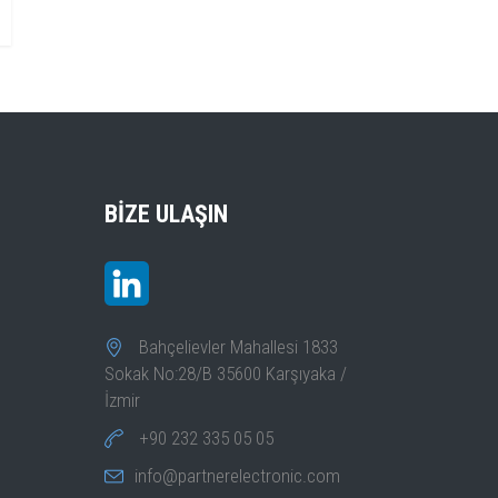
BIZE ULAŞIN
Bahçelievler Mahallesi 1833
Sokak No:28/B 35600 Karşıyaka /
İzmir
+90 232 335 05 05
info@partnerelectronic.com