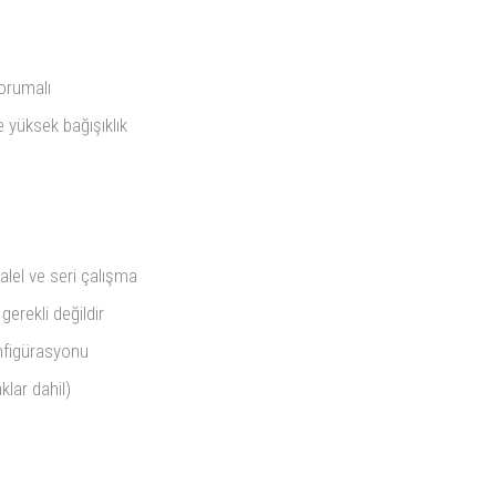
korumalı
e yüksek bağışıklık
alel ve seri çalışma
 gerekli değildir
nfigürasyonu
klar dahil)