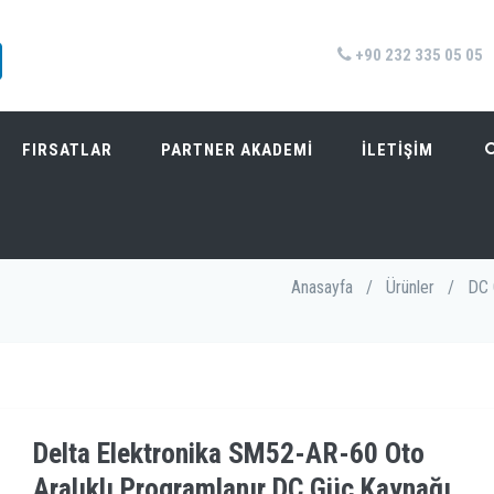
+90 232 335 05 05
FIRSATLAR
PARTNER AKADEMİ
İLETİŞİM
LIKLI PROGRAMLANIR DC GÜÇ KAYNAĞI
Anasayfa
/
Ürünler
/
DC 
Delta Elektronika SM52-AR-60 Oto
Aralıklı Programlanır DC Güç Kaynağı