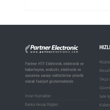
Özellikler:
SM1500 Teknik Dokümanı
SM1500 Kullanım Kıl
HIZL
Müşter
Partner HTF Elektronik; elektronik ve
haberleşme, endüstri, elektronik ve
Mesafe
savunma sanayi sektörlerine yönelik
Sıkça 
olarak faaliyet göstermektedir.
Güven
İnsan Kaynakları
İade İp
Banka Hesap Bilgileri
Kullanı