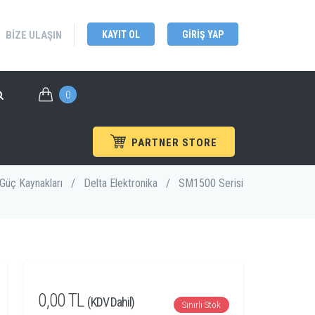
BIZE ULAŞIN
KAYIT OL
GIRIŞ YAP
0
PARTNER STORE
Güç Kaynakları
/
Delta Elektronika
/
SM1500 Serisi
0,00 TL
(KDV Dahil)
Sınırlı Stok