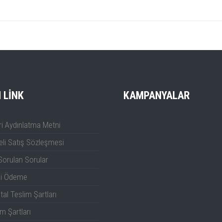
avuzu
I LINK
KAMPANYALAR
i Aydınlatma Metni
li Satış Sözleşmesi
Sorulan Sorular
li Ödeme
tal Teslim Şartları
m Şartları