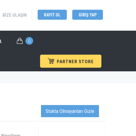
BIZE ULAŞIN
KAYIT OL
GIRIŞ YAP
0
PARTNER STORE
DG70000 Serisi
ary Waveform Jeneratörleri
/
Rigol
/
Stokta Olmayanları Gizle
y Waveform