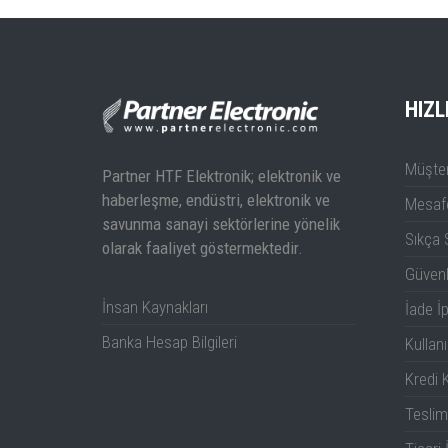
HIZL
Müşter
Partner HTF Elektronik; elektronik ve
haberleşme, endüstri, elektronik ve
Mesafe
savunma sanayi sektörlerine yönelik
Sıkça 
olarak faaliyet göstermektedir.
Güven
İnsan Kaynakları
İade İp
Banka Hesap Bilgileri
Kullanı
Kredi K
Teslim