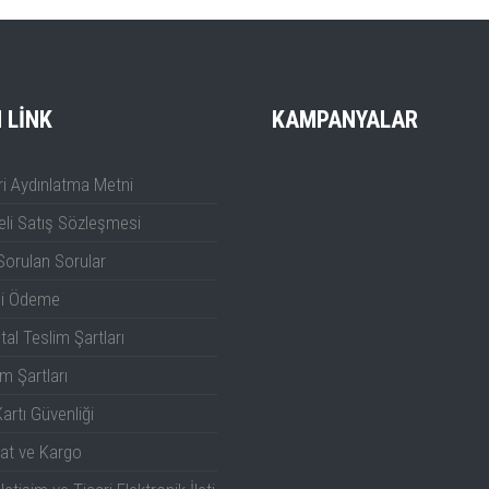
I LINK
KAMPANYALAR
i Aydınlatma Metni
li Satış Sözleşmesi
Sorulan Sorular
li Ödeme
tal Teslim Şartları
m Şartları
artı Güvenliği
at ve Kargo