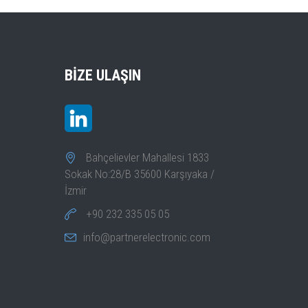
BIZE ULAŞIN
Bahçelievler Mahallesi 1833
Sokak No:28/B 35600 Karşıyaka /
İzmir
+90 232 335 05 05
info@partnerelectronic.com