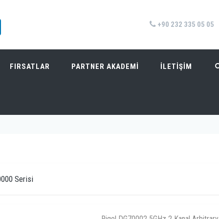
+90 232 335 05 05
FIRSATLAR
PARTNER AKADEMİ
İLETİŞİM
Anasayfa
/
Ürünler
/
Arbitr
000 Serisi
Rigol DG70002 5GHz 2 Kanal Arbitrar