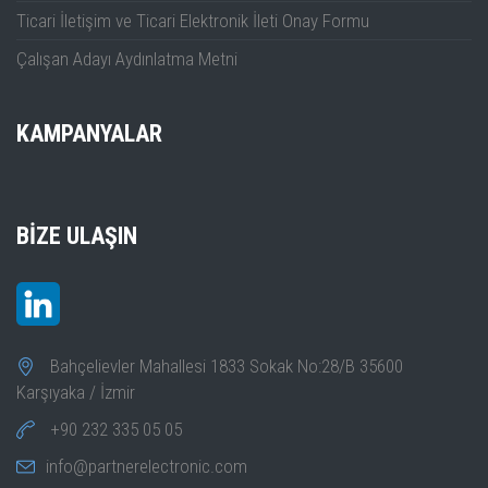
Ticari İletişim ve Ticari Elektronik İleti Onay Formu
Çalışan Adayı Aydınlatma Metni
KAMPANYALAR
BIZE ULAŞIN
Bahçelievler Mahallesi 1833 Sokak No:28/B 35600
Karşıyaka / İzmir
+90 232 335 05 05
info@partnerelectronic.com