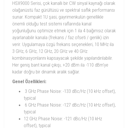
HSX9000 Serisi, çok kanallı bir CW sinyal kaynağı olarak
olağanüstü faz gürültüsü ve spektral saflık performansı
sunar. Kompakt 1U şasi, gayrimenkulün genellikle
önemli olduğu test sistemi raflarında kanal
yoğunluğunu optimize etmek için 1 ila 4 bağımsız olarak
ayarlanabilir kanala (frekans / faz ofseti / genlik) izin
verir. Uygulamaya özgü frekans seçenekleri, 10 MHz ila
3 GHz, 6 GHz, 12 GHz, 20 GHz ve 40 GHz
kombinasyonlarını kapsayacak şekilde yapılandırılabilir.
Her geniş bant kanal çıkışı, +20 dBm ila -110 dBm'ye
kadar doğru bir dinamik aralık sağlar.
Genel Özellikleri:
3 GHz Phase Noise: -133 dBc/Hz (10 kHz offset),
typical
6 GHz Phase Noise: -127 dBc/Hz (10 kHz offset),
typical
12 GHz Phase Noise: -121 dBc/Hz (10 kHz
offset), typical