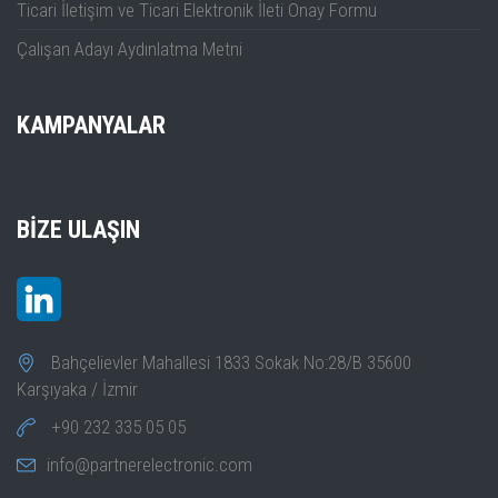
Ticari İletişim ve Ticari Elektronik İleti Onay Formu
Çalışan Adayı Aydınlatma Metni
KAMPANYALAR
BIZE ULAŞIN
Bahçelievler Mahallesi 1833 Sokak No:28/B 35600
Karşıyaka / İzmir
+90 232 335 05 05
info@partnerelectronic.com