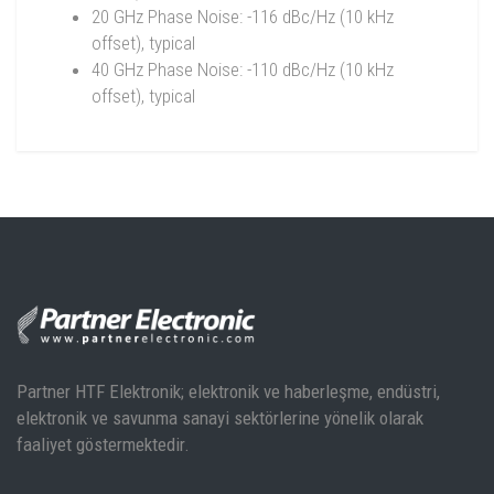
20 GHz Phase Noise: -116 dBc/Hz (10 kHz
offset), typical
40 GHz Phase Noise: -110 dBc/Hz (10 kHz
offset), typical
HSX Datasheet
Partner HTF Elektronik; elektronik ve haberleşme, endüstri,
elektronik ve savunma sanayi sektörlerine yönelik olarak
Holzworth RF Synthesizer Seçim Kılavuzu
faaliyet göstermektedir.