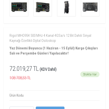
Rigol MHO954 500 MHz 4 Kanal 4GSa/s 12 Bit Dahili Sinyal
Kaynağı Özellikli Dijital Osiloskop
Yaz Dönemi Boyunca (1 Haziran - 15 Eylül) Kargo Çıkışları
Salı ve Perşembe Günleri Yapılacaktır!
72.019,27 TL
(KDV Dahil)
Stokta Var
108.708,33 TL
Ürün Kodu