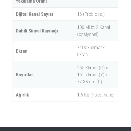
Yakalama Oranı
Dijital Kanal Sayısı
16 (Prob ops.)
100 MHz, 2 Kanal
Dahili Sinyal Kaynağı
(opsiyonel)
7'' Dokunmatik
Ekran
Ekran
265.35mm (G) x
Boyutlar
161.75mm (Y) x
77.38mm (D)
Ağırlık
1.6 Kg (Paket hariç)
Model
MHO984
MHO954
MHO934
Bant Aralığı
800 MHz
500 MHz
350 MHz