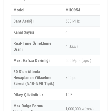
Model
MHO954
Bant Aralığı
500 MHz
Kanal Sayısı
4
Real-Time Örnekleme
4 GSa/s
Oranı
Max. Hafıza Derinliği
500 Mpts (ops.)
50 Ω'un Altında
Hesaplanan Yükselme
700 ps
Süresi (%10-%90 Tipik)
Dikey Çözünürlük
12 Bit
Max Dalga Formu
1,000,000 wfms/s