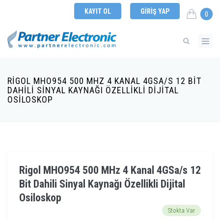
KAYIT OL
GIRIŞ YAP
0
RIGOL MHO954 500 MHZ 4 KANAL 4GSA/S 12 BIT
DAHILI SINYAL KAYNAĞI ÖZELLIKLI DIJITAL
OSILOSKOP
Rigol MHO954 500 MHz 4 Kanal 4GSa/s 12
Bit Dahili Sinyal Kaynağı Özellikli Dijital
Osiloskop
Stokta Var