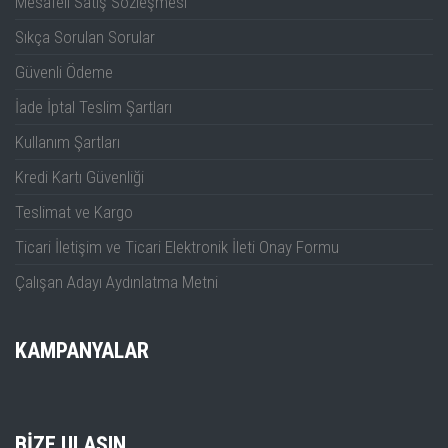
Mesafeli Satış Sözleşmesi
(opsiyonel)
(opsiyonel)
(opsiyonel)
Sıkça Sorulan Sorular
Güvenli Ödeme
İade İptal Teslim Şartları
Kullanım Şartları
Kredi Kartı Güvenliği
Teslimat ve Kargo
Ticari İletişim ve Ticari Elektronik İleti Onay Formu
Çalışan Adayı Aydınlatma Metni
KAMPANYALAR
BIZE ULAŞIN